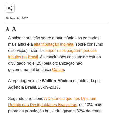
share
26 Setembro 2017
A baixa tributação sobre o patrimônio das camadas
mais altas e a
alta tributação indireta
(sobre consumo
e serviços) fazem os
super-ricos pagarem poucos
tributos no Brasil
. As conclusões constam de estudo
divulgado hoje (25) pela organização não
governamental britânica
Oxfam
.
A reportagem é de
Wellton Máximo
e publicada por
Agência Brasil,
25-09-2017.
Segundo o relatório
A Distância que nos Une: um
Retrato das Desigualdades Brasileiras
, os 10% mais
pobre da população brasileira gastam 32% da renda