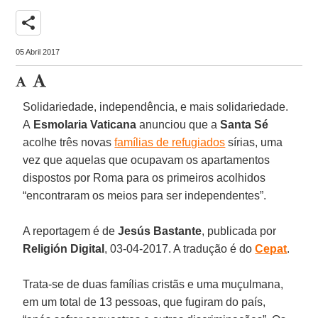
share
05 Abril 2017
Solidariedade, independência, e mais solidariedade.
A
Esmolaria Vaticana
anunciou que a
Santa Sé
acolhe três novas
famílias de refugiados
sírias, uma
vez que aquelas que ocupavam os apartamentos
dispostos por Roma para os primeiros acolhidos
“encontraram os meios para ser independentes”.
A reportagem é de
Jesús Bastante
, publicada por
Religión Digital
, 03-04-2017. A tradução é do
Cepat
.
Trata-se de duas famílias cristãs e uma muçulmana,
em um total de 13 pessoas, que fugiram do país,