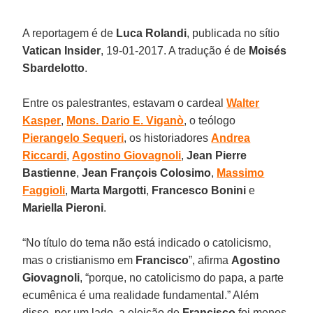
A reportagem é de
Luca Rolandi
, publicada no sítio
Vatican Insider
, 19-01-2017. A tradução é de
Moisés
Sbardelotto
.
Entre os palestrantes, estavam o cardeal
Walter
Kasper
,
Mons. Dario E. Viganò
, o teólogo
Pierangelo Sequeri
, os historiadores
Andrea
Riccardi
,
Agostino Giovagnoli
,
Jean Pierre
Bastienne
,
Jean François Colosimo
,
Massimo
Faggioli
,
Marta Margotti
,
Francesco Bonini
e
Mariella Pieroni
.
“No título do tema não está indicado o catolicismo,
mas o cristianismo em
Francisco
”, afirma
Agostino
Giovagnoli
, “porque, no catolicismo do papa, a parte
ecumênica é uma realidade fundamental.” Além
disso, por um lado, a eleição de
Francisco
foi menos