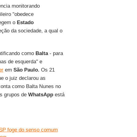
ência monitorando
ileiro "obedece
 regem o
Estado
ção da sociedade, a qual o
ntificando como
Balta
- para
nas de esquerda" e
er
em
São Paulo.
Os 21
ue o juiz declarou as
 conta como Balta Nunes no
os grupos de
WhatsApp
está
 SP foge do senso comum