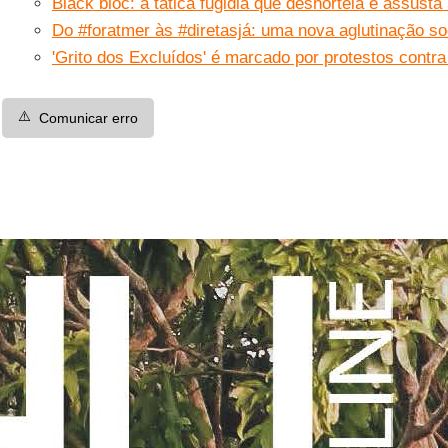
Black bloc: a tática fugidia que desnorteia e assusta
Do #foratmer às #diretasjá: uma nova aglutinação so
'Grito dos Excluídos' é marcado por protestos contr
⚠️
Comunicar erro