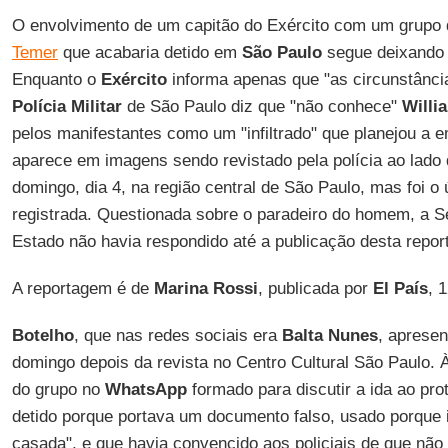
O envolvimento de um capitão do Exército com um grupo 
Temer
que acabaria detido em
São Paulo
segue deixando 
Enquanto o
Exército
informa apenas que "as circunstânci
Polícia Militar
de São Paulo diz que "não conhece"
Willi
pelos manifestantes como um "infiltrado" que planejou a 
aparece em imagens sendo revistado pela polícia ao lado
domingo, dia 4, na região central de São Paulo, mas foi o 
registrada. Questionada sobre o paradeiro do homem, a S
Estado não havia respondido até a publicação desta repo
A reportagem é de
Marina Rossi
, publicada por
El País
, 
Botelho
, que nas redes sociais era
Balta Nunes
, apresen
domingo depois da revista no Centro Cultural São Paulo.
do grupo no
WhatsApp
formado para discutir a ida ao prot
detido porque portava um documento falso, usado porque 
casada", e que havia convencido aos policiais de que não 