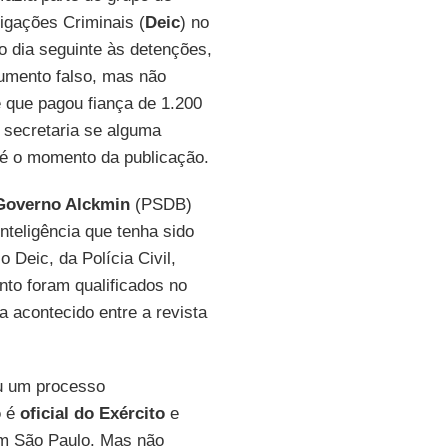
igações Criminais (
Deic
) no
o dia seguinte às detenções,
cumento falso, mas não
 que pagou fiança de 1.200
 secretaria se alguma
té o momento da publicação.
Governo Alckmin
(PSDB)
teligência que tenha sido
 Deic, da Polícia Civil,
nto foram qualificados no
a acontecido entre a revista
iu um processo
o
é
oficial do Exército
e
em São Paulo. Mas não