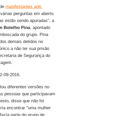
de
manifestantes anti-
várias perguntas em aberto.
as estão sendo apuradas", a
an Botelho Pina
, apontado
emboscada do grupo. Pina
 dos demais detidos no
único a não ter sua prisão
ecretaria de Segurança do
rtagem.
12-09-2016.
tou diferentes versões no
 Às pessoas que participavam
esto, disse que não foi
iria encontrar "uma mulher
fazia parte do grupo de