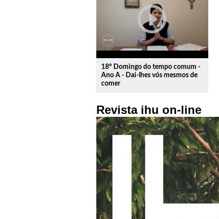
play_circle_outline
18º Domingo do tempo comum -
Ano A - Dai-lhes vós mesmos de
comer
Revista ihu on-line