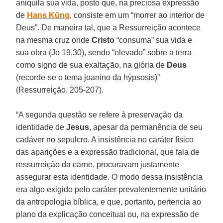
aniquila sua vida, posto que, na preciosa expressão
de
Hans Küng
, consiste em um “morrer ao interior de
Deus”. De maneira tal, que a Ressurreição acontece
na mesma cruz onde
Cristo
“consuma” sua vida e
sua obra (Jo 19,30), sendo “elevado” sobre a terra
como signo de sua exaltação, na glória de
Deus
(recorde-se o tema joanino da hýpsosis)”
(Ressurreição, 205-207).
“A segunda questão se refere à preservação da
identidade de
Jesus
, apesar da permanência de seu
cadáver no sepulcro. A insistência no caráter físico
das aparições e a expressão tradicional, que fala de
ressurreição da carne, procuravam justamente
assegurar esta identidade. O modo dessa insistência
era algo exigido pelo caráter prevalentemente unitário
da antropologia bíblica, e que, portanto, pertencia ao
plano da explicação conceitual ou, na expressão de