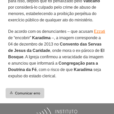
para isso, depois que foi penalizado pelo
Vaticano
por considerá-lo culpado pelo crime de abuso de
menores, estabelecendo a proibição perpétua do
exercício público de qualquer ato do ministério.
De acordo com os denunciantes – que acusam
Ezzati
de “encobrir”
Karadima
–, a imagem corresponde a
04 de dezembro de 2013 no
Convento das Servas
de Jesus da Caridade
, onde mora o ex-pároco de
El
Bosque
. A Igreja confirmou a veracidade da imagem
e anunciou que informará a
Congregação para a
Doutrina da Fé
, com o risco de que
Karadima
seja
expulso do estado clerical.
⚠️
Comunicar erro