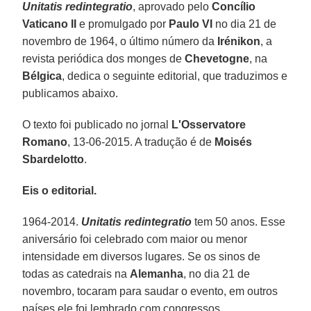
Unitatis redintegratio
, aprovado pelo
Concílio
Vaticano II
e promulgado por
Paulo VI
no dia 21 de
novembro de 1964, o último número da
Irénikon
, a
revista periódica dos monges de
Chevetogne
, na
Bélgica
, dedica o seguinte editorial, que traduzimos e
publicamos abaixo.
O texto foi publicado no jornal
L'Osservatore
Romano
, 13-06-2015. A tradução é de
Moisés
Sbardelotto
.
Eis o editorial.
1964-2014.
Unitatis redintegratio
tem 50 anos. Esse
aniversário foi celebrado com maior ou menor
intensidade em diversos lugares. Se os sinos de
todas as catedrais na
Alemanha
, no dia 21 de
novembro, tocaram para saudar o evento, em outros
países ele foi lembrado com congressos,