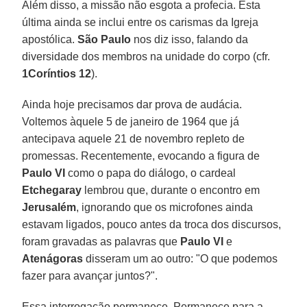
Além disso, a missão não esgota a profecia. Esta
última ainda se inclui entre os carismas da Igreja
apostólica.
São Paulo
nos diz isso, falando da
diversidade dos membros na unidade do corpo (cfr.
1Coríntios 12
).
Ainda hoje precisamos dar prova de audácia.
Voltemos àquele 5 de janeiro de 1964 que já
antecipava aquele 21 de novembro repleto de
promessas. Recentemente, evocando a figura de
Paulo VI
como o papa do diálogo, o cardeal
Etchegaray
lembrou que, durante o encontro em
Jerusalém
, ignorando que os microfones ainda
estavam ligados, pouco antes da troca dos discursos,
foram gravadas as palavras que
Paulo VI
e
Atenágoras
disseram um ao outro: "O que podemos
fazer para avançar juntos?".
Essa interrogação permanece. Permanece para a