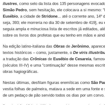
ilustres
, como selo da lista dos 135 personagens evocados
Simão Pedro
, sem hesitação, ele colocava a si mesmo: 
Eusébio
, a cidade de
Stridone
... até o corrente ano, 14º
seja, 393; ele morreria no dia 30 de setembro de 419], eu 
seguia ampla e minuciosa lista de escritos já editados, a
sobre os livros dos profetas que eu tenho em mãos e aind
Na edição latino-italiana das
Obras
de
Jerônimo
, aparec
textos históricos – como, justamente, o
De viris illustrib
a tradução das
Crônicas
de
Eusébio de Cesareia
, famoso
(séculos III-IV) e uma "continuação" desse mesmas escrit
obras hagiográficas.
Nestas últimas, desfilam figuras eremíticas como
São Pa
vestia folhas de palmeira, matava a sede em uma fonte e
de um pedaço de pão servido todos os dias por um corvo.