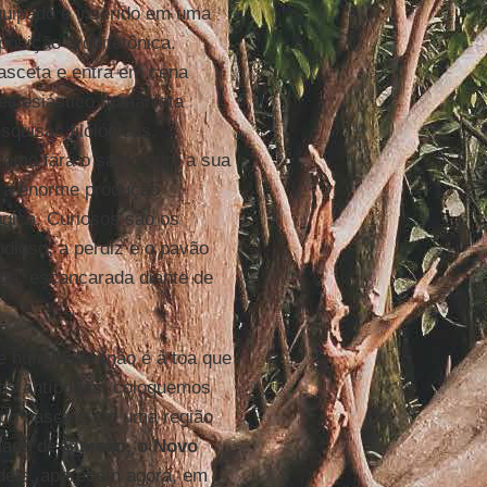
quipado e inserido em uma
osição arquitetônica.
asceta e entra em cena
eclesiástico humanista
squisas filológicas,
como fará o santo com a sua
a enorme produção
ógica. Curiosos são os
dioso, a perdiz e o pavão
da, escancarada diante de
 humildade (não é à toa que
nas antípodas, coloquemos
endo nascido em uma região
amado de
Simeão, o Novo
 dele, aparecem agora, em