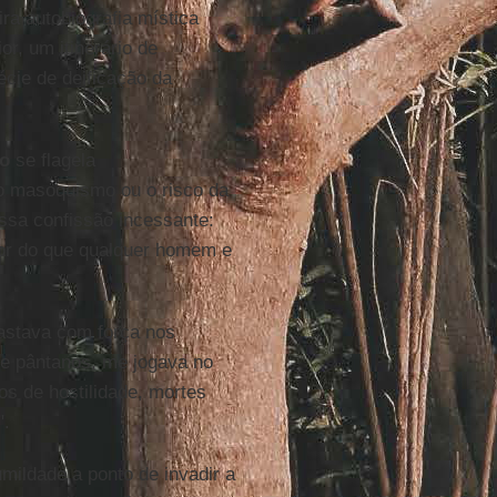
ra autobiografia mística
or, um itinerário de
cie de deificação da
o
se flagela
 o masoquismo ou o risco da
ssa confissão incessante:
pior do que qualquer homem e
astava com força nos
de pântanos, me jogava no
os de hostilidade, mortes
".
ildade a ponto de invadir a