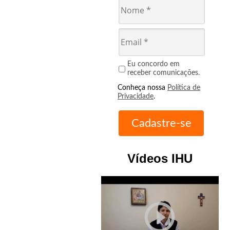
Eu concordo em
receber comunicações.
Conheça nossa
Política de
Privacidade
.
Vídeos IHU
play_circle_outline