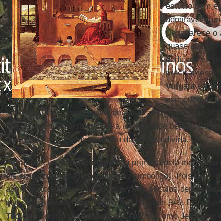
estúdio bem e
admirável comp
Desaparece o 
quase que um 
dedicado às pe
precisamente 
Vulgata
e com 
exegético-teol
símbolos que servem quase de assistentes mudos ao estu
que remetem à sacralidade e à imortalidade bem-aventura
quem busca o sentido profundo da palavra divina.
Dizíamos que
São Jerônimo
não primava pela mansidão e
ele era acompanhado por um leão simbólico). Pois bem, 
agora outro escritor cristão, que viveu séculos depois, t
que se assoma ao
Mar
Negro
, em torno de 949. Era ch
Teólogo
, foi monge e estudioso prolífico como Jerônimo: