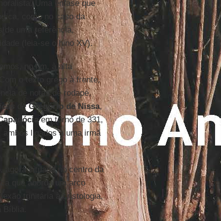
 moralista. Uma ênfase que
ógica, como no caso da
s de uma referência,
idade (leia-se o hino XV).
emos, no fim, à alta
 Com o texto grego à frente,
cia de notas de rodapé,
icas
de
Gregório de Nissa
,
Capadócia
em torno de 331,
, ambos ligados a uma irmã
, agora situada no centro da
gica que aborda um arco
exão trinitária à cristologia,
 Bíblia.