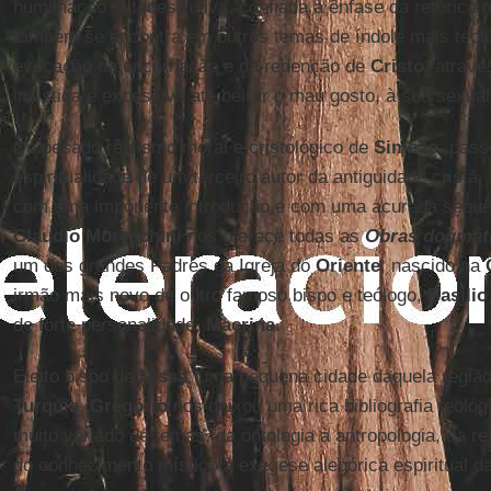
humilhação autodestrutiva, confiada à ênfase da retórica
também se encontra em outros temas de índole mais teol
evocação da encarnação e da redenção de
Cristo
, atravé
insistida e excessiva até beirar o mau gosto, à sua sexual
Do pesado realismo moral e cristológico de
Simeão
, pass
espiritualidade de um terceiro autor da antiguidade cristã.
com uma imponente introdução e com uma acurada sequên
Claudio Moreschini
nos oferece todas as
Obras dogmát
um dos grandes Padres da Igreja do
Oriente
, nascido na
irmão mais novo de outro famoso bispo e teólogo,
Basílio
de forte personalidade,
Macrina
.
Eleito bispo de
Nissa
, uma pequena cidade daquela região
Turquia
,
Gregório
nos deixou uma rica bibliografia teoló
muito variado de temas, da ontologia à antropologia, da refl
do conhecimento místico à exegese alegórica espiritual da