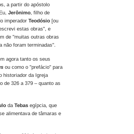
, a partir do apóstolo
"Eu,
Jerônimo
, filho de
 do imperador
Teodósio
[ou
escrevi estas obras", e
lém de "muitas outras obras
a não foram terminadas".
em agora tanto os seus
us
ou como o "prefácio" para
 historiador da Igreja
o de 326 a 379 – quanto as
ulo
da
Tebas
egípcia, que
 se alimentava de tâmaras e