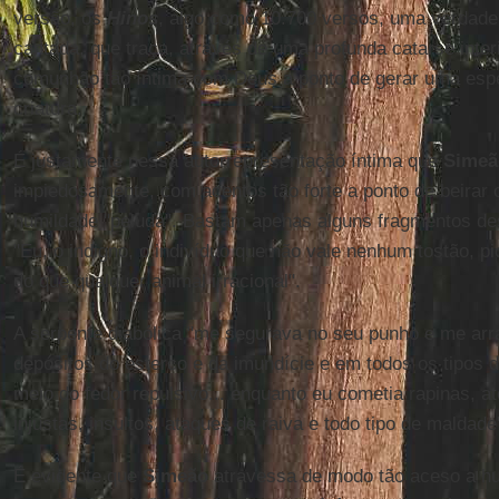
versão, os
Hinos
, algo como 10.700 versos, uma verdadei
cantada, que traça, através de uma profunda catarse interi
comunhão tão íntima com Deus a ponto de gerar uma espé
criatura.
É justamente nessa autorrepresentação íntima que
Simeã
impiedosamente, com acentos tão forte a ponto de beirar
humildade "peluda". Bastam apenas alguns fragmentos de
"Eu, o indigno, o indivíduo que não vale nenhum tostão, 
do que qualquer animal irracional".
A serpente diabólica "me segurava no seu punho e me arr
depósitos do esterco e da imundície e em todos os tipos 
meio do fedor repulsivo... enquanto eu cometia rapinas, at
injustas, insultos, ataques de raiva e todo tipo de maldade
É evidente que
Simeão
atravessa de modo tão aceso a hum