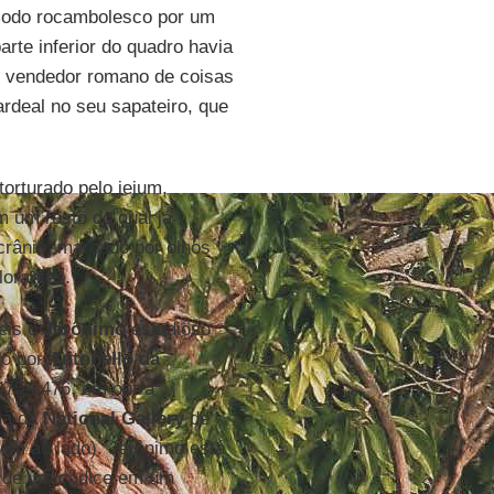
modo rocambolesco por um
arte inferior do quadro havia
m vendedor romano de coisas
ardeal no seu sapateiro, que
orturado pelo jejum,
 um rosto do qual já
crânio, marcado por olhos
lorantes.
 eis o
Jerônimo
estudioso
do por
Antonello da
75-1476, em outra
ua da
National Gallery
de
em ao lado). Jerônimo está
e de um códice em um