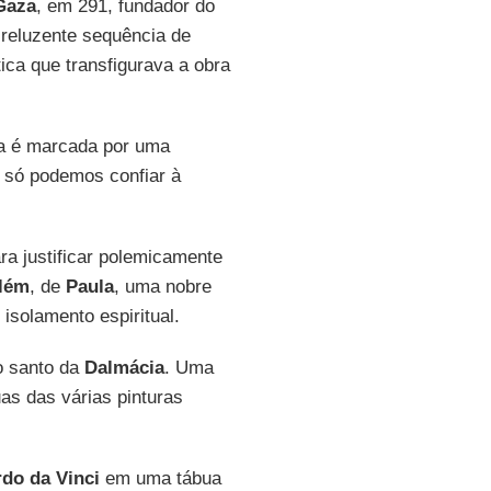
Gaza
, em 291, fundador do
a reluzente sequência de
ica que transfigurava a obra
ria é marcada por uma
e só podemos confiar à
ara justificar polemicamente
lém
, de
Paula
, uma nobre
isolamento espiritual.
o santo da
Dalmácia
. Uma
as das várias pinturas
do da Vinci
em uma tábua