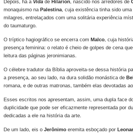
Depois, há a
Vida
de
Hilarion
, nascido nos arredores de
monaquismo na
Palestina
, cuja existência tinha sido um
milagres, entrelaçados com uma solitária experiência míst
do taumaturgo.
O tríptico hagiográfico se encerra com
Malco
, cuja histó
presença feminina: o relato é cheio de golpes de cena qu
leitura das páginas jeronimianas.
O célebre tradutor da Bíblia aproveita-se dessa história p
a presença, ao seu lado, na dura solidão monástica de
Be
romana, e de outras matronas, também elas devotadas ao 
Esses escritos nos apresentam, assim, uma dupla face d
duplicidade que pode ser eficazmente representada por du
dedicadas a ele na história da arte.
De um lado, eis o
Jerônimo
eremita esboçado por
Leonar