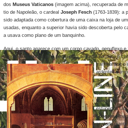
dos
Museus Vaticanos
(imagem acima), recuperada de 
tio de Napoleão, o cardeal
Joseph Fesch
(1763-1839): a p
sido adaptada como cobertura de uma caixa na loja de u
usadas, enquanto a superior havia sido descoberta pelo c
a usava como plano de um banquinho.
Aqui, o santo aparece com um corpo cavado, genuflexo e t
enquanto empunha uma pedra para se bater no peito e
com
transparece o 
ardentes e imp
De outro lado,
como concebi
Messina
em 14
estupenda táb
Londres
(imag
sentado diant