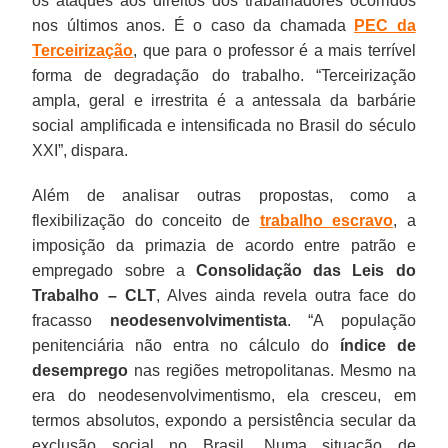
os ataques aos direitos dos trabalhadores ocorridos
nos últimos anos. É o caso da chamada
PEC da
Terceirização
, que para o professor é a mais terrível
forma de degradação do trabalho. “Terceirização
ampla, geral e irrestrita é a antessala da barbárie
social amplificada e intensificada no Brasil do século
XXI”, dispara.
Além de analisar outras propostas, como a
flexibilização do conceito de
trabalho escravo
, a
imposição da primazia de acordo entre patrão e
empregado sobre a
Consolidação das Leis do
Trabalho – CLT
, Alves ainda revela outra face do
fracasso
neodesenvolvimentista
. “A população
penitenciária não entra no cálculo do
índice de
desemprego
nas regiões metropolitanas. Mesmo na
era do neodesenvolvimentismo, ela cresceu, em
termos absolutos, expondo a persistência secular da
exclusão social no Brasil. Numa situação de