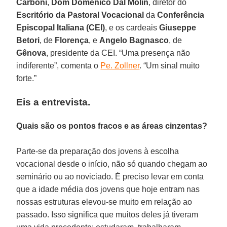
Carboni
,
Dom Domenico Dal Molin
, diretor do
Escritório da Pastoral Vocacional
da
Conferência
Episcopal Italiana (CEI)
, e os cardeais
Giuseppe
Betori
, de
Florença
, e
Angelo Bagnasco
, de
Gênova
, presidente da CEI. “Uma presença não
indiferente”, comenta o
Pe. Zollner
. “Um sinal muito
forte.”
Eis a entrevista.
Quais são os pontos fracos e as áreas cinzentas?
Parte-se da preparação dos jovens à escolha
vocacional desde o início, não só quando chegam ao
seminário ou ao noviciado. É preciso levar em conta
que a idade média dos jovens que hoje entram nas
nossas estruturas elevou-se muito em relação ao
passado. Isso significa que muitos deles já tiveram