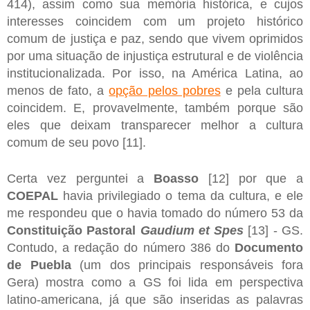
414), assim como sua memória histórica, e cujos
interesses coincidem com um projeto histórico
comum de justiça e paz, sendo que vivem oprimidos
por uma situação de injustiça estrutural e de violência
institucionalizada. Por isso, na América Latina, ao
menos de fato, a
opção pelos pobres
e pela cultura
coincidem. E, provavelmente, também porque são
eles que deixam transparecer melhor a cultura
comum de seu povo [11].
Certa vez perguntei a
Boasso
[12] por que a
COEPAL
havia privilegiado o tema da cultura, e ele
me respondeu que o havia tomado do número 53 da
Constituição Pastoral
Gaudium et Spes
[13] - GS.
Contudo, a redação do número 386 do
Documento
de Puebla
(um dos principais responsáveis fora
Gera) mostra como a GS foi lida em perspectiva
latino-americana, já que são inseridas as palavras