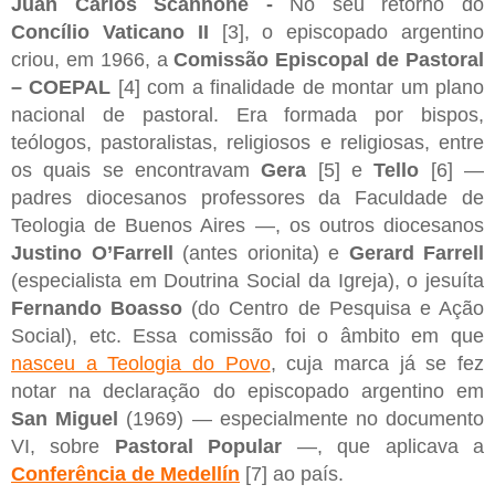
Juan Carlos Scannone -
No seu retorno do
Concílio Vaticano II
[3], o episcopado argentino
criou, em 1966, a
Comissão Episcopal de Pastoral
– COEPAL
[4] com a finalidade de montar um plano
nacional de pastoral. Era formada por bispos,
teólogos, pastoralistas, religiosos e religiosas, entre
os quais se encontravam
Gera
[5] e
Tello
[6] —
padres diocesanos professores da Faculdade de
Teologia de Buenos Aires —, os outros diocesanos
Justino O’Farrell
(antes orionita) e
Gerard Farrell
(especialista em Doutrina Social da Igreja), o jesuíta
Fernando Boasso
(do Centro de Pesquisa e Ação
Social), etc. Essa comissão foi o âmbito em que
nasceu a Teologia do Povo
, cuja marca já se fez
notar na declaração do episcopado argentino em
San Miguel
(1969) — especialmente no documento
VI, sobre
Pastoral Popular
—, que aplicava a
Conferência de Medellín
[7] ao país.