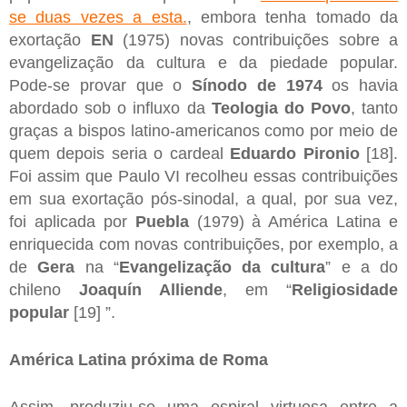
se duas vezes a esta.
, embora tenha tomado da
exortação
EN
(1975) novas contribuições sobre a
evangelização da cultura e da piedade popular.
Pode-se provar que o
Sínodo de 1974
os havia
abordado sob o influxo da
Teologia do Povo
, tanto
graças a bispos latino-americanos como por meio de
quem depois seria o cardeal
Eduardo Pironio
[18].
Foi assim que Paulo VI recolheu essas contribuições
em sua exortação pós-sinodal, a qual, por sua vez,
foi aplicada por
Puebla
(1979) à América Latina e
enriquecida com novas contribuições, por exemplo, a
de
Gera
na “
Evangelização da cultura
” e a do
chileno
Joaquín Alliende
, em “
Religiosidade
popular
[19] ”.
América Latina próxima de Roma
Assim, produziu-se uma espiral virtuosa entre a