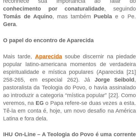
reconhece sua importância ao falar do
conhecimento por conaturalidade
, seguindo
Tomás de Aquino
, mas também
Puebla
e o Pe.
Gera
.
O papel do encontro de Aparecida
Mais tarde,
Aparecida
soube discernir na piedade
popular latino-americana momentos de verdadeira
espiritualidade e mística populares (Aparecida [21]
258-265, em especial 262). Já
Jorge Seibold
,
pastoralista da Teologia do Povo, o havia assinalado
ao introduzir a categoria “mística popular” [22]. Como
veremos, na
EG
o Papa refere-se duas vezes a esta.
Tê-la em conta é, hoje, um novo desafio na América
Latina e fora dela.
IHU On-Line – A Teologia do Povo é uma corrente