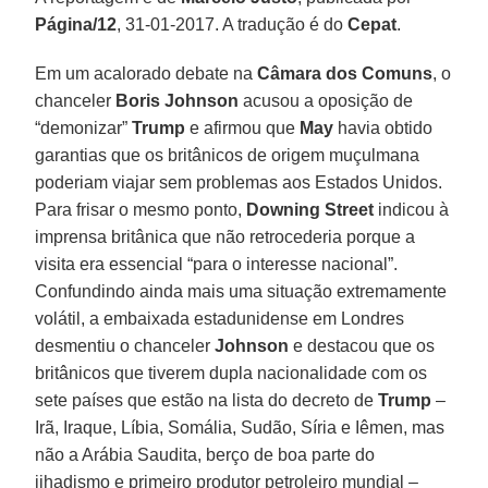
Página/12
, 31-01-2017. A tradução é do
Cepat
.
Em um acalorado debate na
Câmara dos Comuns
, o
chanceler
Boris Johnson
acusou a oposição de
“demonizar”
Trump
e afirmou que
May
havia obtido
garantias que os britânicos de origem muçulmana
poderiam viajar sem problemas aos Estados Unidos.
Para frisar o mesmo ponto,
Downing Street
indicou à
imprensa britânica que não retrocederia porque a
visita era essencial “para o interesse nacional”.
Confundindo ainda mais uma situação extremamente
volátil, a embaixada estadunidense em Londres
desmentiu o chanceler
Johnson
e destacou que os
britânicos que tiverem dupla nacionalidade com os
sete países que estão na lista do decreto de
Trump
–
Irã, Iraque, Líbia, Somália, Sudão, Síria e Iêmen, mas
não a Arábia Saudita, berço de boa parte do
jihadismo e primeiro produtor petroleiro mundial –