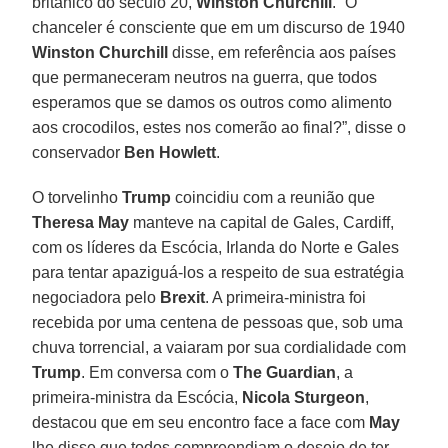
britânico do século 20,
Winston Churchill
. “O
chanceler é consciente que em um discurso de 1940
Winston Churchill
disse, em referência aos países
que permaneceram neutros na guerra, que todos
esperamos que se damos os outros como alimento
aos crocodilos, estes nos comerão ao final?”, disse o
conservador
Ben Howlett
.
O torvelinho
Trump
coincidiu com a reunião que
Theresa May
manteve na capital de Gales, Cardiff,
com os líderes da Escócia, Irlanda do Norte e Gales
para tentar apaziguá-los a respeito de sua estratégia
negociadora pelo
Brexit
. A primeira-ministra foi
recebida por uma centena de pessoas que, sob uma
chuva torrencial, a vaiaram por sua cordialidade com
Trump
. Em conversa com o
The Guardian
, a
primeira-ministra da Escócia,
Nicola Sturgeon
,
destacou que em seu encontro face a face com
May
lhe disse que todos compreendiam o desejo de ter