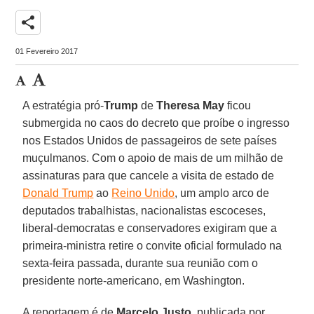
share
01 Fevereiro 2017
A estratégia pró-
Trump
de
Theresa May
ficou
submergida no caos do decreto que proíbe o ingresso
nos Estados Unidos de passageiros de sete países
muçulmanos. Com o apoio de mais de um milhão de
assinaturas para que cancele a visita de estado de
Donald Trump
ao
Reino Unido
, um amplo arco de
deputados trabalhistas, nacionalistas escoceses,
liberal-democratas e conservadores exigiram que a
primeira-ministra retire o convite oficial formulado na
sexta-feira passada, durante sua reunião com o
presidente norte-americano, em Washington.
A reportagem é de
Marcelo Justo
, publicada por