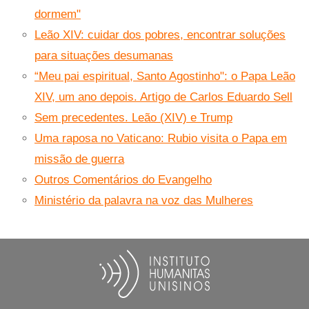
dormem"
Leão XIV: cuidar dos pobres, encontrar soluções
para situações desumanas
“Meu pai espiritual, Santo Agostinho": o Papa Leão
XIV, um ano depois. Artigo de Carlos Eduardo Sell
Sem precedentes. Leão (XIV) e Trump
Uma raposa no Vaticano: Rubio visita o Papa em
missão de guerra
Outros Comentários do Evangelho
Ministério da palavra na voz das Mulheres