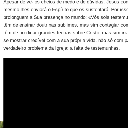
Apesar de vê-los cheios de medo e de dúvidas, Jesus conf
mesmo lhes enviará o Espírito que os sustentará. Por is
prolonguem a Sua presença no mundo: «Vós sois testemu
têm de ensinar doutrinas sublimes, mas sim contagiar co
têm de predicar grandes teorias sobre Cristo, mas sim irr
se mostrar credível com a sua própria vida, não só com p
verdadeiro problema da Igreja: a falta de testemunhas.