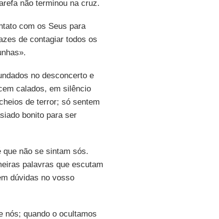
arefa não terminou na cruz.
ntato com os Seus para
zes de contagiar todos os
unhas».
undados no desconcerto e
cem calados, em silêncio
 cheios de terror; só sentem
siado bonito para ser
é que não se sintam sós.
meiras palavras que escutam
gem dúvidas no vosso
e nós; quando o ocultamos