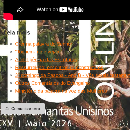
Leia mais
Crer na palavra do Senhor
“Toquem-me e vejam”
A inteligência das Escrituras
Ressurreição: encontros re-construtores
3º domingo da Páscoa - Ano B - Vós sereis testemu
Outros Comentários do Evangelho
Ministério da palavra na voz das Mulheres
⚠️
Comunicar erro