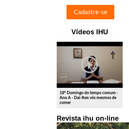
Vídeos IHU
play_circle_outline
18º Domingo do tempo comum -
Ano A - Dai-lhes vós mesmos de
comer
Revista ihu on-line