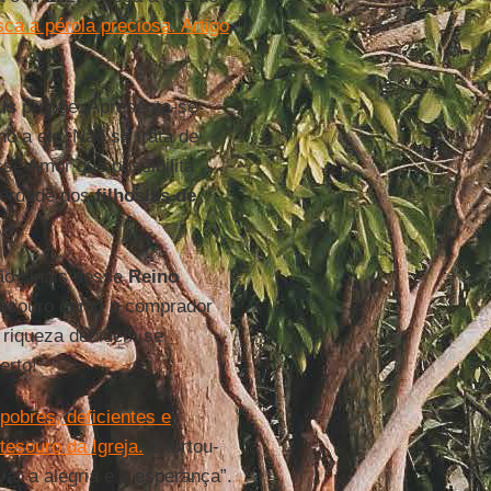
sca a pérola preciosa. Artigo
us
propõe. Apresenta-se
o a ele. Não se trata de
sse Amor que possibilita
berdade dos
filhos/as de
ão sinais desse
Reino
 tesouro como o comprador
e riqueza decidem se
erto!
pobres, deficientes e
tesouro da Igreja.
Exortou-
ar a alegria e a esperança”.