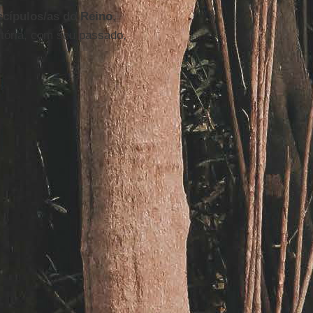
scípulos/as do Reino
,
tória, com seu passado,