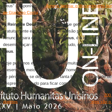
Deus" (Disponível em:
Amoris laetitia: o discernimento bu
de Giacomo Costa
).
O
Reino de Deus
é essa alegria que gera a vida que
Jes
gratuitamente e é necessária a adesão plena do ser human
renunciar para obter o
Amor de Deus
, é a experiência de
desembaraçar-se alegremente de tudo, e assim viver a li
Deus
.
Hoje podemos encontrar-nos com muitas situações que s
presente no meio de nós. Tanto o homem que encontra o
de pérolas ao se deparar com tanta beleza e variedade d
desprender de tudo para ficar com o novo que têm descob
No encontro que
Francisco
teve no ano de 2016 com
200 
doentes
na
Sala Paulo VI
, assegurou-lhes que
eles são o 
os a “conservar a coragem e, em meio à angústia, conserv