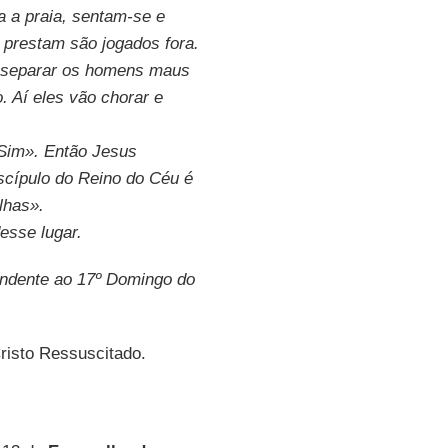
a a praia, sentam-se e
 prestam são jogados fora.
a separar os homens maus
. Aí eles vão chorar e
Sim». Então Jesus
iscípulo do Reino do Céu é
lhas».
esse lugar.
ndente ao 17º Domingo do
Cristo Ressuscitado.