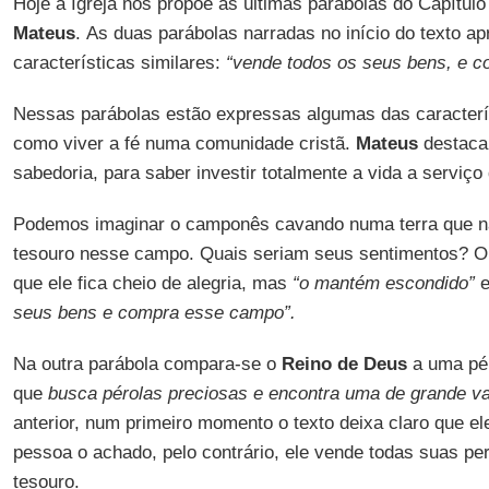
Hoje a Igreja nos propõe as últimas parábolas do Capítul
Mateus
. As duas parábolas narradas no início do texto 
características similares:
“vende todos os seus bens, e c
Nessas parábolas estão expressas algumas das caracterí
como viver a fé numa comunidade cristã.
Mateus
destaca 
sabedoria, para saber investir totalmente a vida a serviço
Podemos imaginar o camponês cavando numa terra que nã
tesouro nesse campo. Quais seriam seus sentimentos? O t
que ele fica cheio de alegria, mas
“o mantém escondido”
e
seus bens e compra esse campo”.
Na outra parábola compara-se o
Reino de Deus
a uma pé
que
busca pérolas preciosas e encontra uma de grande va
anterior, num primeiro momento o texto deixa claro que e
pessoa o achado, pelo contrário, ele vende todas suas pe
tesouro.