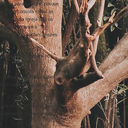
urarão para sempre, porque
as, que consola todas as
tesouro da Igreja são os
o
Papa
de maneira
ua pobreza, serão capazes
rio do Reino
. É para nós
 e disponíveis para saber
olhos se abram para
que produz tristeza, que
tendimento fraco que não