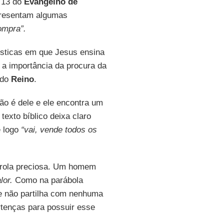
o 13 do
Evangelho de
apresentam algumas
ompra”.
sticas em que Jesus ensina
a importância da procura da
 do
Reino
.
o é dele e ele encontra um
exto bíblico deixa claro
 logo
“vai, vende todos os
rola preciosa. Um homem
lor.
Como na parábola
le não partilha com nenhuma
rtenças para possuir esse