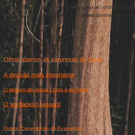
Para isso precisamos viver sempre nossa condição de
di
deixando que a palavra, a vida de
Jesus
ilumine nossa his
presente e futuro.
Leia mais
Olhos abertos às surpresas de Deus
A decisão mais importante
O tesouro de Jesus Cristo e do Reino
O verdadeiro tesouro
Outros Comentários do Evangelho