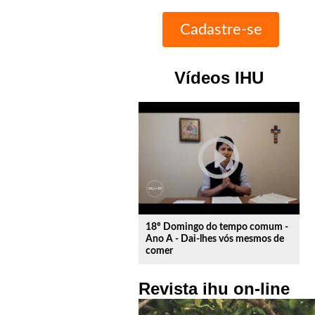
Vídeos IHU
play_circle_outline
18º Domingo do tempo comum -
Ano A - Dai-lhes vós mesmos de
comer
Revista ihu on-line