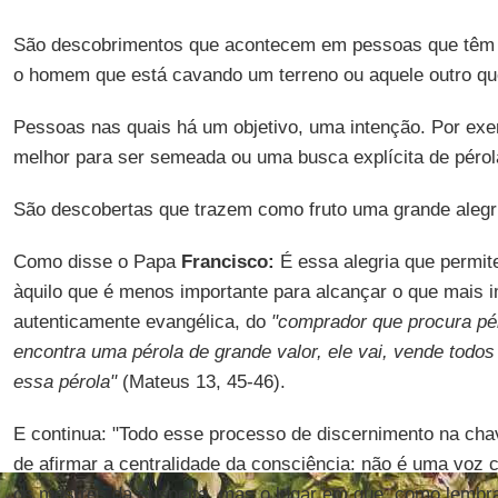
São descobrimentos que acontecem em pessoas que têm d
o homem que está cavando um terreno ou aquele outro que
Pessoas nas quais há um objetivo, uma intenção. Por exem
melhor para ser semeada ou uma busca explícita de pérol
São descobertas que trazem como fruto uma grande alegr
Como disse o Papa
Francisco:
É essa alegria que permite
àquilo que é menos importante para alcançar o que mais i
autenticamente evangélica, do
"comprador que procura pé
encontra uma pérola de grande valor, ele vai, vende todo
essa pérola"
(Mateus 13, 45-46).
E continua: "Todo esse processo de discernimento na cha
de afirmar a centralidade da consciência: não é uma voz 
os mestres da suspeita, mas o lugar em que, como lembra