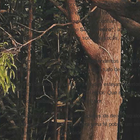
“Estejam seguros de que a provação e o sofrimento não d
nós acreditamos em um Deus que repara todas as injustiç
penas e sabe recompensar aqueles que confiam Nele”. “O 
pobres, disse o diácono romano
São Lorenzo”
, afirmou 
improvisada. É “uma missão que somente vocês, desde s
de realizar”.
Hoje podemos perguntar-nos se compreendemos o
misté
nosso tesouro a pérola preciosa pelo qual tudo deixamos?
Peçamos ao
Senhor
que nossos sentidos estejam abertos
apreciar o tesouro que está ao nosso redor. Que nossos 
descobri-lo e saibamos apreciar seu valor.
Que nossas comunidades sejam capazes de deixar aquilo 
incomoda nossas relações, que gera uma fé pobre, um en
sabe valorizar o tesouro recebido.