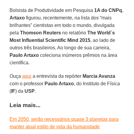
Bolsista de Produtividade em Pesquisa
1A do CNPq
,
Artaxo
figurou, recentemente, na lista dos “mais
brilhantes” cientistas em todo o mundo, divulgada
pela
Thomson Reuters
no relatório
The World´s
Most Influential Scientific Mind 2015
, ao lado de
outros três brasileiros. Ao longo de sua carreira,
Paulo Artaxo
coleciona inúmeros prêmios na área
científica.
Ouça
aqui
a entrevista da repórter
Marcia Avanza
com o professor
Paulo Artaxo
, do Instituto de Física
(
IF
) da
USP
.
Leia mais...
Em 2050, serão necessários quase 3 planetas para
manter atual estilo de vida da humanidade