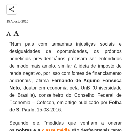
share
15 Agosto 2016
“Num país com tamanhas injustiças sociais e
desigualdades de oportunidades, os próprios
benefícios previdenciários precisam ser entendidos
de modo mais amplo, similar à ideia de imposto de
renda negativo, por isso com fontes de financiamento
adicionais”, afirma
Fernando de Aquino Fonseca
Neto
, doutor em economia pela UnB (Universidade
de Brasília), conselheiro do Conselho Federal de
Economia – Cofecon, em artigo publicado por
Folha
de S. Paulo
, 15-08-2016.
Segundo ele, “medidas que venham a onerar
os
pobres e a
classe média
são desfavoráveis tanto