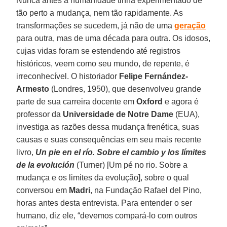
Nunca antes a humanidade tinha experimentado de
tão perto a mudança, nem tão rapidamente. As
transformações se sucedem, já não de uma
geração
para outra, mas de uma década para outra. Os idosos,
cujas vidas foram se estendendo até registros
históricos, veem como seu mundo, de repente, é
irreconhecível. O historiador
Felipe Fernández-
Armesto
(Londres, 1950), que desenvolveu grande
parte de sua carreira docente em
Oxford
e agora é
professor da
Universidade de Notre Dame
(EUA),
investiga as razões dessa mudança frenética, suas
causas e suas consequências em seu mais recente
livro,
Un pie en el río. Sobre el cambio y los límites
de la evolución
(Turner) [Um pé no rio. Sobre a
mudança e os limites da evolução], sobre o qual
conversou em
Madri
, na Fundação Rafael del Pino,
horas antes desta entrevista. Para entender o ser
humano, diz ele, “devemos compará-lo com outros