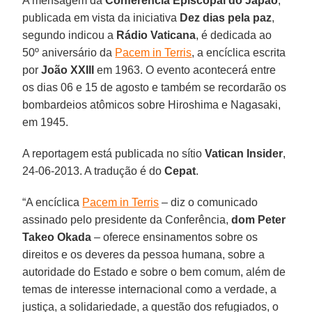
A mensagem da
Conferência Episcopal do Japão
,
publicada em vista da iniciativa
Dez dias pela paz
,
segundo indicou a
Rádio Vaticana
, é dedicada ao
50º aniversário da
Pacem in Terris
, a encíclica escrita
por
João XXIII
em 1963. O evento acontecerá entre
os dias 06 e 15 de agosto e também se recordarão os
bombardeios atômicos sobre Hiroshima e Nagasaki,
em 1945.
A reportagem está publicada no sítio
Vatican Insider
,
24-06-2013. A tradução é do
Cepat
.
“A encíclica
Pacem in Terris
– diz o comunicado
assinado pelo presidente da Conferência,
dom Peter
Takeo Okada
– oferece ensinamentos sobre os
direitos e os deveres da pessoa humana, sobre a
autoridade do Estado e sobre o bem comum, além de
temas de interesse internacional como a verdade, a
justiça, a solidariedade, a questão dos refugiados, o