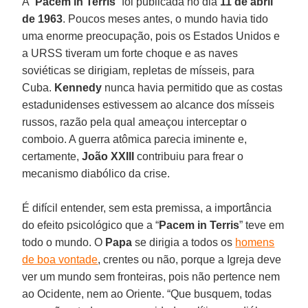
A “
Pacem in Terris
” foi publicada no dia
11 de abril
de 1963
. Poucos meses antes, o mundo havia tido
uma enorme preocupação, pois os Estados Unidos e
a URSS tiveram um forte choque e as naves
soviéticas se dirigiam, repletas de mísseis, para
Cuba.
Kennedy
nunca havia permitido que as costas
estadunidenses estivessem ao alcance dos mísseis
russos, razão pela qual ameaçou interceptar o
comboio. A guerra atômica parecia iminente e,
certamente,
João XXIII
contribuiu para frear o
mecanismo diabólico da crise.
É difícil entender, sem esta premissa, a importância
do efeito psicológico que a “
Pacem in Terris
” teve em
todo o mundo. O
Papa
se dirigia a todos os
homens
de boa vontade
, crentes ou não, porque a Igreja deve
ver um mundo sem fronteiras, pois não pertence nem
ao Ocidente, nem ao Oriente. “Que busquem, todas