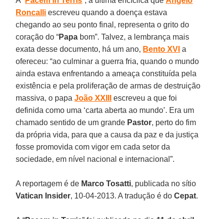
A “
Pacem in Terris
”, a última encíclica que
Angelo
Roncalli
escreveu quando a doença estava
chegando ao seu ponto final, representa o grito do
coração do “
Papa
bom”. Talvez, a lembrança mais
exata desse documento, há um ano,
Bento XVI
a
ofereceu: “ao culminar a guerra fria, quando o mundo
ainda estava enfrentando a ameaça constituída pela
existência e pela proliferação de armas de destruição
massiva, o papa
João XXIII
escreveu a que foi
definida como uma ‘carta aberta ao mundo’. Era um
chamado sentido de um grande
Pastor
, perto do fim
da própria vida, para que a causa da paz e da justiça
fosse promovida com vigor em cada setor da
sociedade, em nível nacional e internacional”.
A reportagem é de
Marco Tosatti
, publicada no sítio
Vatican Insider
, 10-04-2013. A tradução é do
Cepat
.