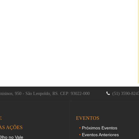
Unisinos, 950 - São Leopoldo, RS. CEP: 93022-000
(51) 3590-82
E
EVENTOS
AS AÇÕES
Próximos Eventos
Eventos Anteriores
lho no Vale