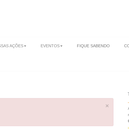
SAS AÇÕES
EVENTOS
FIQUE SABENDO
C
×