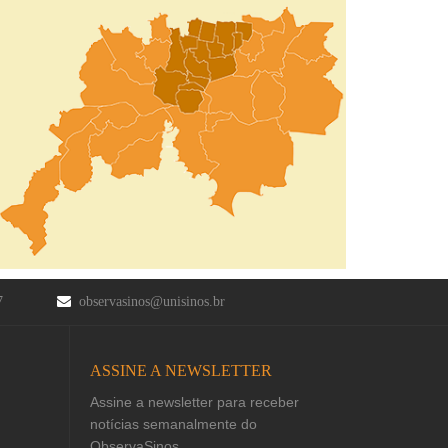
47
observasinos@unisinos.br
ASSINE A NEWSLETTER
Assine a newsletter para receber
notícias semanalmente do
ObservaSinos.