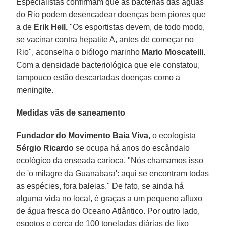
Especialistas confirmam que as bactérias das águas
do Rio podem desencadear doenças bem piores que
a de
Erik Heil.
"Os esportistas devem, de todo modo,
se vacinar contra hepatite A, antes de começar no
Rio", aconselha o biólogo marinho
Mario Moscatelli.
Com a densidade bacteriológica que ele constatou,
tampouco estão descartadas doenças como a
meningite.
Medidas vãs de saneamento
Fundador do Movimento Baía Viva,
o ecologista
Sérgio Ricardo
se ocupa há anos do escândalo
ecológico da enseada carioca. "Nós chamamos isso
de 'o milagre da Guanabara': aqui se encontram todas
as espécies, fora baleias." De fato, se ainda há
alguma vida no local, é graças a um pequeno afluxo
de água fresca do Oceano Atlântico. Por outro lado,
esgotos e cerca de 100 toneladas diárias de lixo