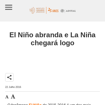
El Niño abranda e La Niña
chegará logo
share
22 Julho 2016