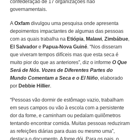
confederação de 17 organizações não
governamentais.
A
Oxfam
divulgou uma pesquisa onde apresenta
depoimentos impactantes de algumas das pessoas
com as quais trabalha na
Etiópia
,
Malawi
,
Zimbábue
,
El Salvador
e
Papua-Nova Guiné
. “Nos disseram
que viveram tempos difíceis mas que esta seca é
muito pior do que as anteriores”, diz o informe
O Que
Será de Nós. Vozes de Diferentes Partes do
Mundo Comentam a Seca e o El Niño
, elaborado
por
Debbie Hillier
.
“Pessoas vão dormir de estômago vazio, trabalham
em seus campos ou vão à escola com a persistente
dor da fome, e caminham ou pedalam quilômetros
tentando encontrar comida. Muitas pessoas reduziram
as refeições diárias para duas ou mesmo uma”,
destaca o documento. A fome dói. Para os pais, o