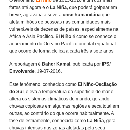
O fenômeno
El Niño
de 2015-2016 é um dos mais
fortes até agora e o
La Niña
, que poderá golpear em
breve, agravaria a severa
crise humanitária
que
afeta milhões de pessoas nas comunidades mais
vulneráveis de dezenas de países, especialmente na
África e Ásia Pacífico.
El Niño
é como se conhece o
aquecimento do Oceano Pacífico oriental equatorial
que ocorre de forma cíclica a cada três a sete anos.
A reportagem é
Baher Kamal
, publicada por
IPS/
Envolverde
, 19-07-2016.
Este fenômeno, conhecido como
El Niño-Oscilação
do Sul
, eleva a temperatura da superfície do mar e
altera os sistemas climáticos do mundo, gerando
chuvas copiosas em algumas regiões e seca total em
outras, ao contrário do que ocorre habitualmente. A
fase de esfriamento, conhecida como
La Niña
, gera
chuvas intensas nas zonas afetadas pela seca