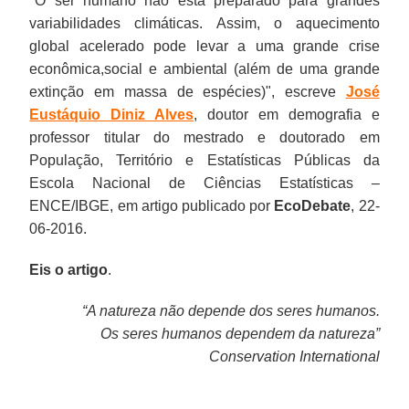
"
O ser humano não está preparado para grandes
variabilidades climáticas. Assim, o
aquecimento
global acelerado
pode levar a uma grande
crise
econômica
,
social
e
ambiental
(além de uma grande
extinção em massa de espécies)
", escreve
José
Eustáquio Diniz Alves
, doutor em demografia e
professor titular do mestrado e doutorado em
População, Território e Estatísticas Públicas da
Escola Nacional de Ciências Estatísticas –
ENCE/IBGE, em artigo publicado por
EcoDebate
, 22-
06-2016.
Eis o artigo
.
“A natureza não depende dos seres humanos.
Os seres humanos dependem da natureza”
Conservation International