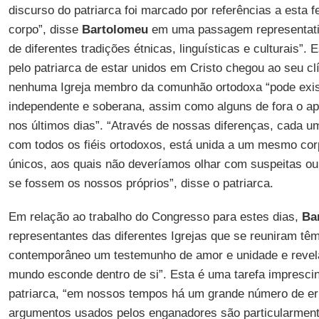
discurso do patriarca foi marcado por referências a esta 
corpo”, disse
Bartolomeu
em uma passagem representativ
de diferentes tradições étnicas, linguísticas e culturais”
pelo patriarca de estar unidos em Cristo chegou ao seu 
nenhuma Igreja membro da comunhão ortodoxa “pode exist
independente e soberana, assim como alguns de fora o a
nos últimos dias”. “Através de nossas diferenças, cada u
com todos os fiéis ortodoxos, está unida a um mesmo co
únicos, aos quais não deveríamos olhar com suspeitas ou
se fossem os nossos próprios”, disse o patriarca.
Em relação ao trabalho do Congresso para estes dias,
Ba
representantes das diferentes Igrejas que se reuniram tê
contemporâneo um testemunho de amor e unidade e revel
mundo esconde dentro de si”. Esta é uma tarefa imprescin
patriarca, “em nossos tempos há um grande número de err
argumentos usados pelos enganadores são particularmente