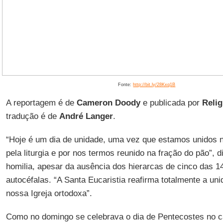
Fonte:
http://bit.ly/28Kxq1B
A reportagem é de
Cameron Doody
e publicada por
Relig
tradução é de
André Langer
.
“Hoje é um dia de unidade, uma vez que estamos unidos 
pela liturgia e por nos termos reunido na fração do pão”, 
homilia, apesar da ausência dos hierarcas de cinco das 1
autocéfalas. “A Santa Eucaristia reafirma totalmente a uni
nossa Igreja ortodoxa”.
Como no domingo se celebrava o dia de Pentecostes no ca