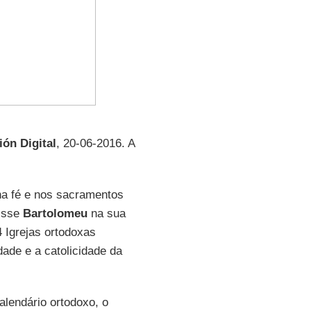
ión Digital
, 20-06-2016. A
na fé e nos sacramentos
disse
Bartolomeu
na sua
4 Igrejas ortodoxas
dade e a catolicidade da
lendário ortodoxo, o