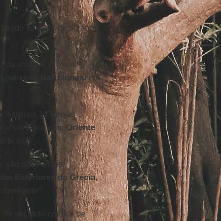
eparado há mais de 50 anos,
 da unidade (...) vai
 o patriarca
Bartolomeu
em
 reagrupa 14 Igrejas
co soviético e no
Oriente
líticas.
es são os grandes
tos Exteriores da Grécia
,
o dominante”.
foi decidido no final de