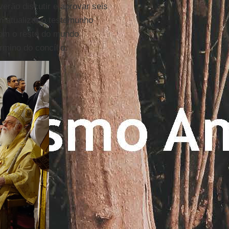
verão discutir e aprovar seis
m atualizar o testemunho
com o resto do mundo
mino do concílio.