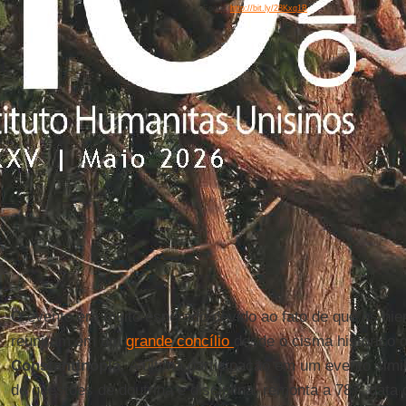
Fonte:
http://bit.ly/28Kxq1B
O evento era muito esperado devido ao fato de que os hie
reuniram em um
grande concílio
desde o cisma histórico 
Constantinopla
. A última participação em um evento simi
de questões de doutrina e disciplina, remonta a 787, data