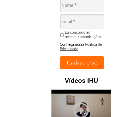
Eu concordo em
receber comunicações.
Conheça nossa
Política de
Privacidade
.
Vídeos IHU
play_circle_outline