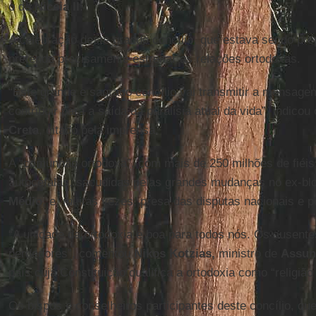
o de
Niceia II
.
A celebração deste grande concílio, que estava sendo pr
pretende precisamente estreitar as relações ortodoxas.
“Este grande e sagrado concílio vai transmitir a mensagem
contribuir para a saída da paralisia atual da vida”, indicou
Creta
, citado pela imprensa.
A “comunhão ortodoxa”, com mais de 250 milhões de fiéis,
autocéfalas, sacudidas pelas grandes mudanças no ex-blo
Médio
, e, muitas vezes, presa das disputas nacionais e po
“A unidade da ortodoxia é boa para todos nós. Os ausent
perdedores”, comentou
Nikos Kotzias,
ministro de
Assun
país cuja Constituição qualifica a ortodoxia como “religiã
Os bispos e conselheiros participantes deste concílio, que 