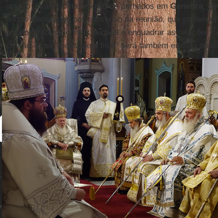
janeiro durante uma reunião de primados em
Genebra
, de
textos elaborados por consenso na reunião, que pretende
ortodoxo, torná-lo mais audível e enquadrar as relações 
cristão. Uma “mensagem final” será também emitida ao tér