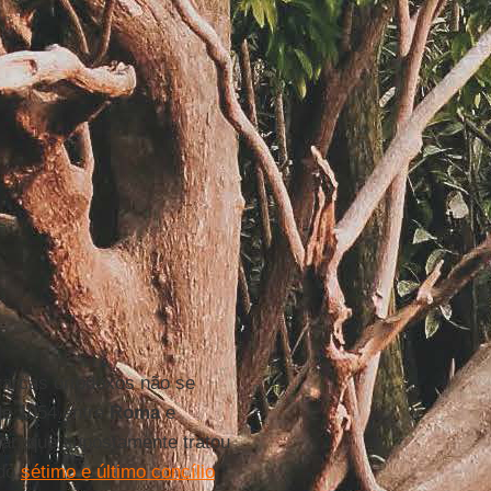
rarcas ortodoxos não se
de 1054 entre
Roma
e
lar, que supostamente tratou
 do
sétimo e último concílio
,