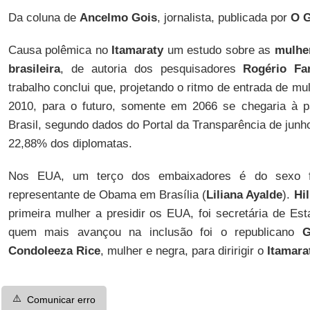
Da coluna de
Ancelmo Gois
, jornalista, publicada por
O 
Causa polêmica no
Itamaraty
um estudo sobre as
mulher
brasileira
, de autoria dos pesquisadores
Rogério Fa
trabalho conclui que, projetando o ritmo de entrada de mu
2010, para o futuro, somente em 2066 se chegaria à p
Brasil, segundo dados do Portal da Transparência de jun
22,88% dos diplomatas.
Nos EUA, um terço dos embaixadores é do sexo fem
representante de Obama em Brasília (
Liliana Ayalde
).
Hil
primeira mulher a presidir os EUA, foi secretária de Es
quem mais avançou na inclusão foi o republicano
G
Condoleeza Rice
, mulher e negra, para diririgir o
Itamara
⚠️
Comunicar erro