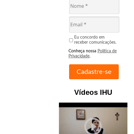
Eu concordo em
receber comunicações.
Conheça nossa
Política de
Privacidade
.
Vídeos IHU
play_circle_outline