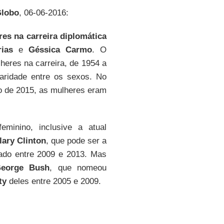
Globo
, 06-06-2016:
es na carreira diplomática
rias
e
Géssica Carmo
. O
lheres na carreira, de 1954 a
aridade entre os sexos. No
ho de 2015, as mulheres eram
inino, inclusive a atual
lary Clinton
, que pode ser a
tado entre 2009 e 2013. Mas
eorge Bush
, que nomeou
ty
deles entre 2005 e 2009.