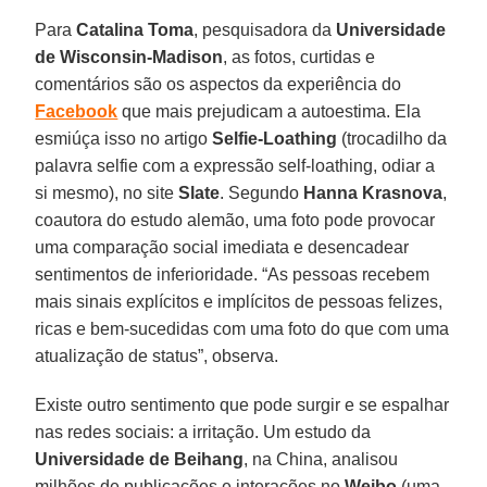
Para
Catalina Toma
, pesquisadora da
Universidade
de Wisconsin-Madison
, as fotos, curtidas e
comentários são os aspectos da experiência do
Facebook
que mais prejudicam a autoestima. Ela
esmiúça isso no artigo
Selfie-Loathing
(trocadilho da
palavra selfie com a expressão self-loathing, odiar a
si mesmo), no site
Slate
. Segundo
Hanna Krasnova
,
coautora do estudo alemão, uma foto pode provocar
uma comparação social imediata e desencadear
sentimentos de inferioridade. “As pessoas recebem
mais sinais explícitos e implícitos de pessoas felizes,
ricas e bem-sucedidas com uma foto do que com uma
atualização de status”, observa.
Existe outro sentimento que pode surgir e se espalhar
nas redes sociais: a irritação. Um estudo da
Universidade de Beihang
, na China, analisou
milhões de publicações e interações no
Weibo
(uma