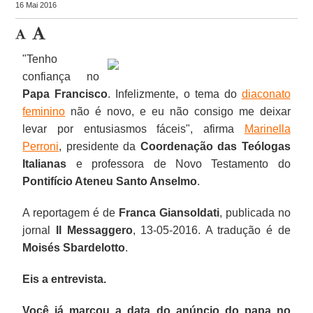
16 Mai 2016
"Tenho
confiança no
Papa Francisco
. Infelizmente, o tema do
diaconato
feminino
não é novo, e eu não consigo me deixar
levar por entusiasmos fáceis", afirma
Marinella
Perroni
, presidente da
Coordenação das Teólogas
Italianas
e professora de Novo Testamento do
Pontifício Ateneu Santo Anselmo
.
A reportagem é de
Franca Giansoldati
, publicada no
jornal
Il Messaggero
, 13-05-2016. A tradução é de
Moisés Sbardelotto
.
Eis a entrevista.
Você já marcou a data do anúncio do papa no