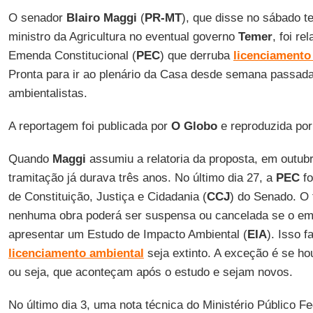
O senador
Blairo Maggi
(
PR-MT
), que disse no sábado t
ministro da Agricultura no eventual governo
Temer
, foi r
Emenda Constitucional (
PEC
) que derruba
licenciamento
Pronta para ir ao plenário da Casa desde semana passad
ambientalistas.
A reportagem foi publicada por
O Globo
e reproduzida po
Quando
Maggi
assumiu a relatoria da proposta, em outub
tramitação já durava três anos. No último dia 27, a
PEC
fo
de Constituição, Justiça e Cidadania (
CCJ
) do Senado. O 
nenhuma obra poderá ser suspensa ou cancelada se o e
apresentar um Estudo de Impacto Ambiental (
EIA
). Isso 
licenciamento ambiental
seja extinto. A exceção é se ho
ou seja, que aconteçam após o estudo e sejam novos.
No último dia 3, uma nota técnica do Ministério Público Fe