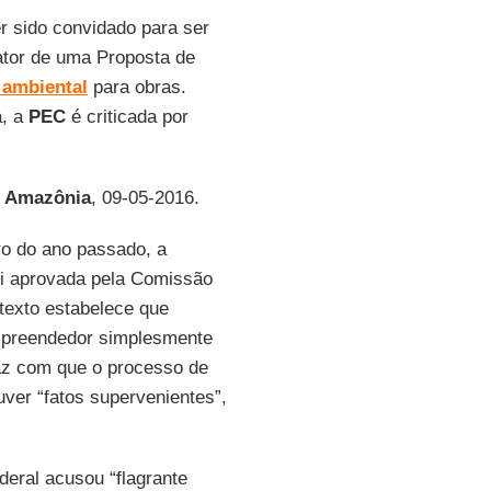
er sido convidado para ser
elator de uma Proposta de
 ambiental
para obras.
a, a
PEC
é criticada por
r
Amazônia
, 09-05-2016.
ro do ano passado, a
i aprovada pela Comissão
texto estabelece que
mpreendedor simplesmente
faz com que o processo de
uver “fatos supervenientes”,
deral acusou “flagrante