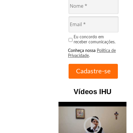
Eu concordo em
receber comunicações.
Conheça nossa
Política de
Privacidade
.
Vídeos IHU
play_circle_outline