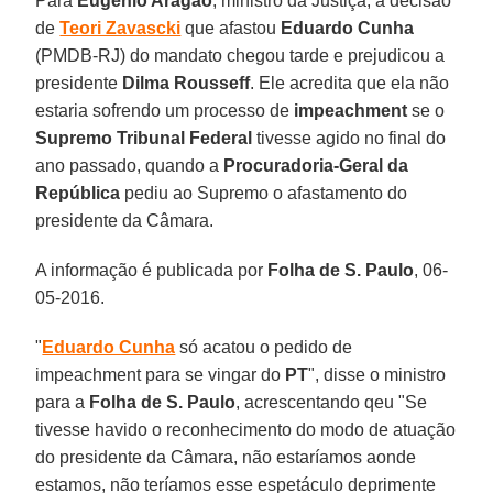
Para
Eugênio Aragão
, ministro da Justiça, a decisão
de
Teori Zavascki
que afastou
Eduardo Cunha
(PMDB-RJ) do mandato chegou tarde e prejudicou a
presidente
Dilma Rousseff
. Ele acredita que ela não
estaria sofrendo um processo de
impeachment
se o
Supremo Tribunal Federal
tivesse agido no final do
ano passado, quando a
Procuradoria-Geral da
República
pediu ao Supremo o afastamento do
presidente da Câmara.
A informação é publicada por
Folha de S. Paulo
, 06-
05-2016.
"
Eduardo Cunha
só acatou o pedido de
impeachment para se vingar do
PT
", disse o ministro
para a
Folha de S. Paulo
, acrescentando qeu "Se
tivesse havido o reconhecimento do modo de atuação
do presidente da Câmara, não estaríamos aonde
estamos, não teríamos esse espetáculo deprimente