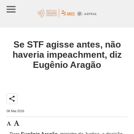
Se STF agisse antes, não
haveria impeachment, diz
Eugênio Aragão
share
06 Mai 2016