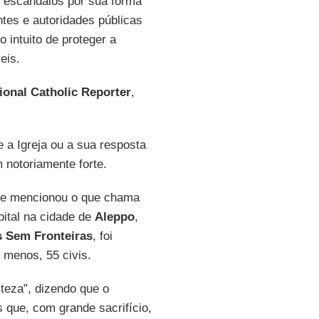
m escândalos por sua forma
tes e autoridades públicas
intuito de proteger a
eis.
ional Catholic Reporter
,
a Igreja ou a sua resposta
m notoriamente forte.
le mencionou o que chama
pital na cidade de
Aleppo
,
 Sem Fronteiras
, foi
 menos, 55 civis.
steza”, dizendo que o
 que, com grande sacrifício,