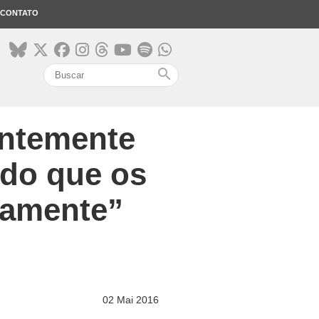
CONTATO
search
entemente
endo que os
ramente”
02 Mai 2016