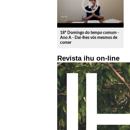
play_circle_outline
18º Domingo do tempo comum -
Ano A - Dai-lhes vós mesmos de
comer
Revista ihu on-line