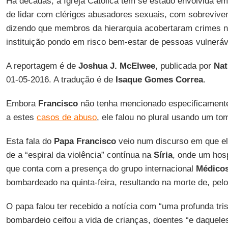
Há décadas, a Igreja Católica tem se estado envolvida e
de lidar com clérigos abusadores sexuais, com sobreviven
dizendo que membros da hierarquia acobertaram crimes no 
instituição pondo em risco bem-estar de pessoas vulneráv
A reportagem é de
Joshua J. McElwee
, publicada por
Nat
01-05-2016. A tradução é de
Isaque Gomes Correa
.
Embora
Francisco
não tenha mencionado especificamente 
a estes
casos de abuso
, ele falou no plural usando um to
Esta fala do
Papa Francisco
veio num discurso em que e
de a “espiral da violência” contínua na
Síria
, onde um hos
que conta com a presença do grupo internacional
Médicos
bombardeado na quinta-feira, resultando na morte de, pelo
O papa falou ter recebido a notícia com “uma profunda tri
bombardeio ceifou a vida de crianças, doentes “e daqueles