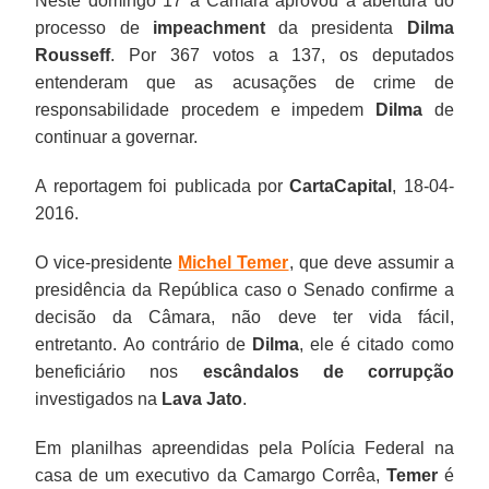
Neste domingo 17 a Câmara aprovou a abertura do
processo de
impeachment
da presidenta
Dilma
Rousseff
. Por 367 votos a 137, os deputados
entenderam que as acusações de crime de
responsabilidade procedem e impedem
Dilma
de
continuar a governar.
A reportagem foi publicada por
CartaCapital
, 18-04-
2016.
O vice-presidente
Michel Temer
, que deve assumir a
presidência da República caso o Senado confirme a
decisão da Câmara, não deve ter vida fácil,
entretanto. Ao contrário de
Dilma
, ele é citado como
beneficiário nos
escândalos de corrupção
investigados na
Lava Jato
.
Em planilhas apreendidas pela Polícia Federal na
casa de um executivo da Camargo Corrêa,
Temer
é