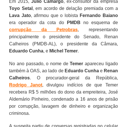
Em 2015,
Júlio Camargo
, ex-consultor da empresa
Toyo Setal
, em acordo de delação premiada com a
Lava Jato
, afirmou que o lobista
Fernando Baiano
era operador da cota do
PMDB
no esquema de
corrupção da Petrobras
, representando
principalmente o presidente do Senado, Renan
Calheiros (PMDB-AL), o presidente da Câmara,
Eduardo Cunha
, e
Michel Temer
.
No ano passado, o nome de
Temer
apareceu ligado
também à OAS, ao lado de
Eduardo Cunha
e
Renan
Calheiros
. O procurador-geral da República,
Rodrigo Janot
, divulgou indícios de que Temer
recebera R$ 5 milhões do dono da empreiteira, José
Aldemário Pinheiro, condenado a 16 anos de prisão
por corrupção, lavagem de dinheiro e organização
criminosa.
A suspeita partiu de conversas registradas no celular