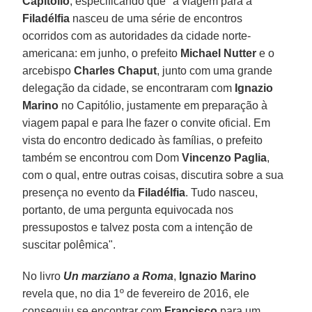
Capitólio
, especificando que "a viagem para a
Filadélfia
nasceu de uma série de encontros
ocorridos com as autoridades da cidade norte-
americana: em junho, o prefeito
Michael Nutter
e o
arcebispo
Charles Chaput
, junto com uma grande
delegação da cidade, se encontraram com
Ignazio
Marino
no Capitólio, justamente em preparação à
viagem papal e para lhe fazer o convite oficial. Em
vista do encontro dedicado às famílias, o prefeito
também se encontrou com Dom
Vincenzo Paglia
,
com o qual, entre outras coisas, discutira sobre a sua
presença no evento da
Filadélfia
. Tudo nasceu,
portanto, de uma pergunta equivocada nos
pressupostos e talvez posta com a intenção de
suscitar polêmica".
No livro
Un marziano a Roma
,
Ignazio Marino
revela que, no dia 1º de fevereiro de 2016, ele
conseguiu se encontrar com
Francisco
para um