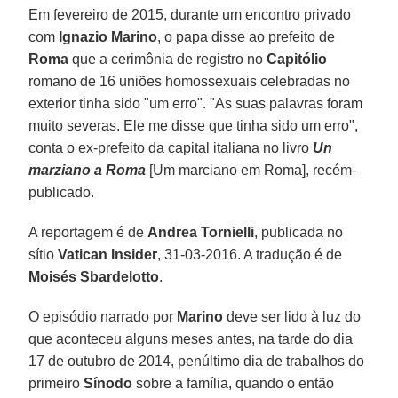
Em fevereiro de 2015, durante um encontro privado
com
Ignazio Marino
, o papa disse ao prefeito de
Roma
que a cerimônia de registro no
Capitólio
romano de 16 uniões homossexuais celebradas no
exterior tinha sido "um erro". "As suas palavras foram
muito severas. Ele me disse que tinha sido um erro",
conta o ex-prefeito da capital italiana no livro
Un
marziano a Roma
[Um marciano em Roma], recém-
publicado.
A reportagem é de
Andrea Tornielli
, publicada no
sítio
Vatican Insider
, 31-03-2016. A tradução é de
Moisés Sbardelotto
.
O episódio narrado por
Marino
deve ser lido à luz do
que aconteceu alguns meses antes, na tarde do dia
17 de outubro de 2014, penúltimo dia de trabalhos do
primeiro
Sínodo
sobre a família, quando o então