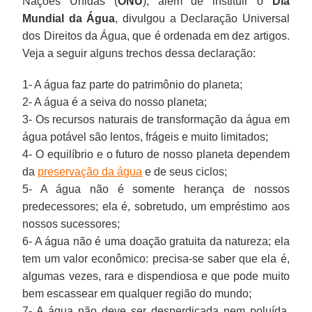
Nações Unidas (
ONU
), além de instituir o
Dia
Mundial da Água
, divulgou a Declaração Universal
dos Direitos da Água, que é ordenada em dez artigos.
Veja a seguir alguns trechos dessa declaração:
1- A água faz parte do patrimônio do planeta;
2- A água é a seiva do nosso planeta;
3- Os recursos naturais de transformação da água em
água potável são lentos, frágeis e muito limitados;
4- O equilíbrio e o futuro de nosso planeta dependem
da
preservação da água
e de seus ciclos;
5- A água não é somente herança de nossos
predecessores; ela é, sobretudo, um empréstimo aos
nossos sucessores;
6- A água não é uma doação gratuita da natureza; ela
tem um valor econômico: precisa-se saber que ela é,
algumas vezes, rara e dispendiosa e que pode muito
bem escassear em qualquer região do mundo;
7- A água não deve ser desperdiçada nem poluída,