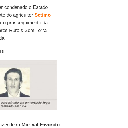
er condenado o Estado
ato do agricultor
Sétimo
dir o prosseguimento da
ores Rurais Sem Terra
da.
16.
fazendeiro
Morival Favoreto