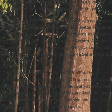
Interamericana de Direitos Humanos
(
CIDH
), que foi i
arquivamento, não fundamentado, do inquérito policial.
Em 2007, a
CIDH
submeteu o caso à Corte, o que result
brasileiro. A
Corte Interamericana de Direitos Humanos
unanimidade, que o Estado violou os direitos às garantias 
judicial, em prejuízo aos familiares de
Sétimo
. A instânc
forças policiais e da Justiça. Para a OEA, “as autoridade
devida diligência no Inquérito da morte de
Sétimo
Garibal
excedeu um prazo razoável”
Antes mesmo da condenação na
OEA
o Estado brasileiro 
prosseguir nas investigações. Em 2011, o processo crimina
existem provas suficientes contra
Morival
Favoreto
. Ain
ano chegou a ser realizada a primeira audiência do caso,
apontar
Favoreto
como responsável pelo homicídio. Cont
voltou a arquivar o caso, no ano seguinte.