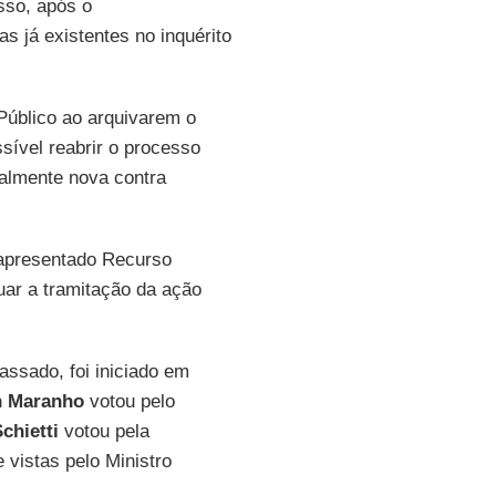
sso, após o
 já existentes no inquérito
 Público ao arquivarem o
sível reabrir o processo
ialmente nova contra
 apresentado Recurso
uar a tramitação da ação
ssado, foi iniciado em
n
Maranho
votou pelo
chietti
votou pela
 vistas pelo Ministro