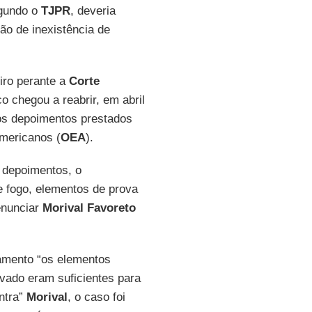
egundo o
TJPR
, deveria
ão de inexistência de
iro perante a
Corte
co chegou a reabrir, em abril
vos depoimentos prestados
mericanos (
OEA
).
o depoimentos, o
 fogo, elementos de prova
enunciar
Morival
Favoreto
amento “os elementos
uivado eram suficientes para
ntra”
Morival
, o caso foi