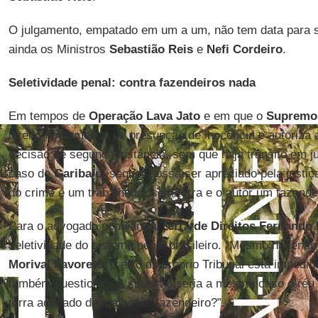
O julgamento, empatado em um a um, não tem data para s
ainda os Ministros
Sebastião Reis
e
Nefi Cordeiro
.
Seletividade penal: contra fazendeiros nada
Em tempos de
Operação Lava Jato
e em que o
Supremo 
direito fundamental de presunção de inocência e autoriza 
decisão de segunda instância, sem que haja trânsito em j
caso de
Garibaldi
sequer possa ser apreciado pela justiç
do crime é um trabalhador sem terra e o autor um fazende
Para o advogado popular da T
erra de Direitos Fernando 
seletividade do sistema penal brasileiro. “Mesmo havend
Morival
Favoreto
, o erro do próprio Tribunal está impedi
também questiona: “A situação seria a mesma caso o réu
terra acusado de matar um fazendeiro?”.