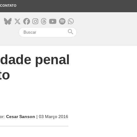
CONTATO
search
idade penal
to
or:
Cesar Sanson
| 03 Março 2016