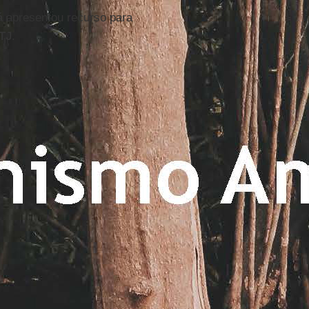
á
apresentou recurso para
TJ
.