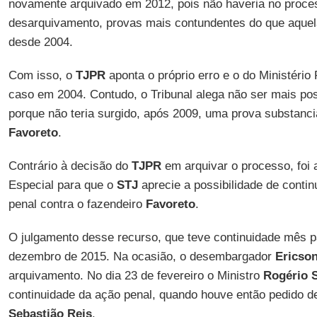
novamente arquivado em 2012, pois não haveria no proce
desarquivamento, provas mais contundentes do que aquelas
desde 2004.
Com isso, o
TJPR
aponta o próprio erro e o do Ministério
caso em 2004. Contudo, o Tribunal alega não ser mais pos
porque não teria surgido, após 2009, uma prova substanc
Favoreto
.
Contrário à decisão do
TJPR
em arquivar o processo, foi
Especial para que o
STJ
aprecie a possibilidade de contin
penal contra o fazendeiro
Favoreto
.
O julgamento desse recurso, que teve continuidade mês pa
dezembro de 2015. Na ocasião, o desembargador
Ericso
arquivamento. No dia 23 de fevereiro o Ministro
Rogério
S
continuidade da ação penal, quando houve então pedido de
Sebastião
Reis
.