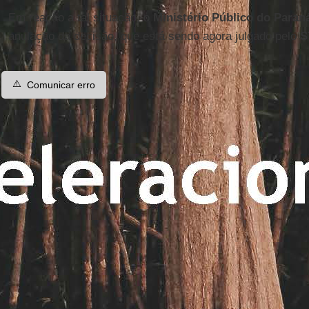
Em reação a tal situação, o
Ministério Público do Paran
anulação da decisão, que está sendo agora julgado pelo
S
⚠️
Comunicar erro