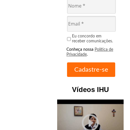
Eu concordo em
receber comunicações.
Conheça nossa
Política de
Privacidade
.
Vídeos IHU
play_circle_outline