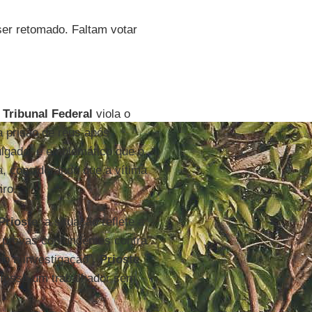
er retomado. Faltam votar
Tribunal Federal
viola o
a prisão de réus após
ulgado, é emblemático que o
a, considerando que a vítima
iro.
Prioste
, a situação reflete a
o provas contundentes contra
ndo a investigação”.
Prioste
 fosse um trabalhador sem