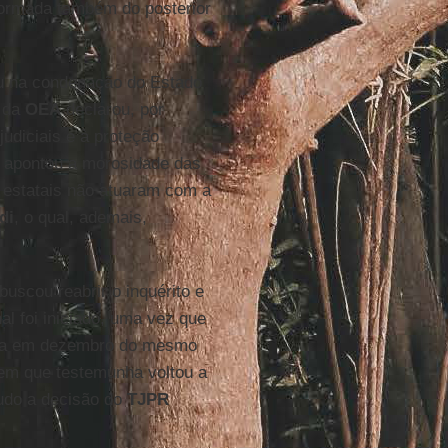
nformada também do posterior
ou na condenação do Estado
da
OEA
declarou, por
judiciais e à proteção
ia apontou a morosidade das
s estatais não atuaram com a
di
, o qual, ademais,
buscou reabrir o inquérito e
l foi iniciado, uma vez que
da em dezembro do mesmo
 em que testemunha voltou a
udo a decisão do
TJPR