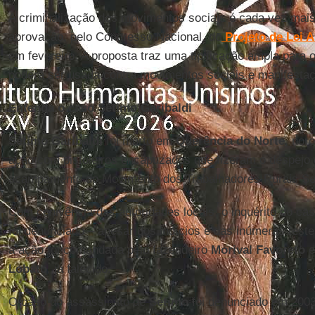
A criminalização dos movimentos sociais é cada vez mais
aprovação, pelo Congresso Nacional, do
Projeto de Lei A
em fevereiro. A proposta traz uma tipificação ampla para 
poderá ser usada contra movimentos sociais e manifesta
Entenda o caso Sétimo Garibaldi
Sétimo Garibaldi
foi morto em
Querência do Norte
, nor
ação com pistoleiros encapuzados que fizeram o despejo
acampamento do Movimento dos Trabalhadores Rurais Se
Com conivência das autoridades locais, o inquérito do ca
foi denunciado – apesar dos indícios e das inúmeras tes
a ação foi comandada pelo fazendeiro
Morival
Favoreto
e
Lobato
, já falecido.
O caso do assassinato de
Sétimo
foi denunciado em 2003