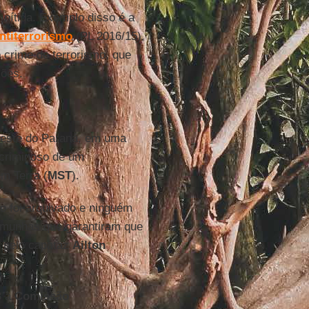
 nítida. Exemplo disso é a
ntiterrorismo
(PL 2016/15),
o crime de terrorismo, que
ções.
oeste do Paraná, em uma
 criminoso de um
m Terra (
MST
).
so foi arquivado e ninguém
temunhas que garantiram que
 pelo capataz
Ailton
 à
Comissão