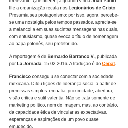
irrelevante. Que diferença quando vinha
João Paulo
II
e a organização recaía nos
Legionários de Cristo
.
Presumia seu protagonismo; por isso, agora, percebe-
se uma nostalgia pelos tempos passados, aprecia-se
a melancolia em suas sucintas mensagens nas quais,
com entusiasmo, quase evoca o título de homenagem
ao papa polonês, seu protetor ido.
A reportagem é de
Bernardo Barranco V.
, publicada
por
La Jornada
, 15-02-2016. A tradução é do
Cepat
.
Francisco
conseguiu se conectar com a sociedade
mexicana. Ditou lições de liderança social a partir de
premissas simples: empatia, proximidade, abertura,
visão crítica e sutil valentia. Não se trata somente de
marketing político, nem de imagem, mas, ao contrário,
da capacidade ética de vincular as expectativas,
esperanças e aspirações de um povo quase
emudecido.