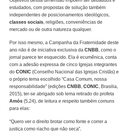
Objetivos dessa dimensão impõem ser debatidos e
estudados, com propostas de solução também
independentes de posicionamentos ideológicos,
classes sociais
, religiões, conveniências de
mercado ou de outra natureza qualquer.
Por isso mesmo, a Campanha da Fraternidade deste
ano não é de iniciativa exclusiva da
CNBB
, como o
jornal parece ter esquecido. Ela é ecumênica, conta
com a adesão expressa de cinco Igrejas integrantes
do
CONIC
(Conselho Nacional das Igrejas Cristãs) e
o próprio tema escolhido “Casa Comum, nossa
responsabilidade” (edições
CNBB
,
CONIC
, Brasilia,
2015), ter-se abrigado sob lema retirado do profeta
Amós
(5,24), de leitura e respeito também comuns
para elas:
“Quero ver o direito brotar como fonte e correr a
justiça como riacho que não seca”.