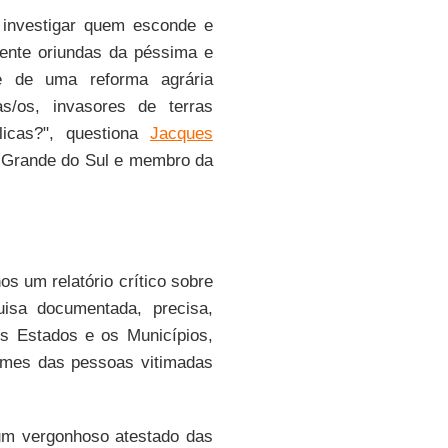
investigar quem esconde e
ente oriundas da péssima e
te de uma reforma agrária
ras/os, invasores de terras
licas?", questiona
Jacques
o Grande do Sul e membro da
os um relatório crítico sobre
isa documentada, precisa,
os Estados e os Municípios,
omes das pessoas vitimadas
um vergonhoso atestado das