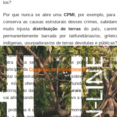
los?
Por que nunca se abre uma
CPMI
, por exemplo, para
conserva as causas estruturais desses crimes, sabidam
muito injusta
distribuição de terras
do país, carent
permanentemente barrada por latifundiárias/os, grilei
indígenas, usurpadoras/os de terras devolutas e públicas
Enquanto todas as atenções do país se concentram e
outra coisa senão das manobras políticas de bastid
participar da
Comissão de Impeachment
, para ver onde
votar ou obstruir qualquer decisão sobre assunto de mom
da mídia oferecerá melhor oportunidade de exibição
prorrogação das
reformas estruturais
exigidas pelas ga
vai alimentando a descrença do povo a quem elas são dev
O problema é que esse continua morrendo, como prov
dia, a cada morte, a causa mais evidente de toda a noss