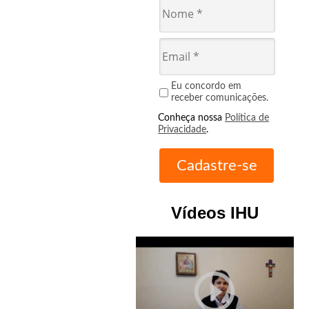
Eu concordo em
receber comunicações.
Conheça nossa
Política de
Privacidade
.
Vídeos IHU
play_circle_outline