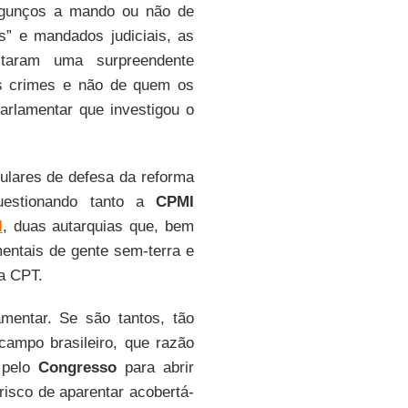
jagunços a mando ou não de
is” e mandados judiciais, as
taram uma surpreendente
es crimes e não de quem os
arlamentar que investigou o
ulares de defesa da reforma
questionando tanto a
CPMI
I
, duas autarquias que, bem
entais de gente sem-terra e
la CPT.
mentar. Se são tantos, tão
campo brasileiro, que razão
 pelo
Congresso
para abrir
risco de aparentar acobertá-