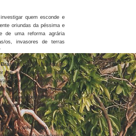
 investigar quem esconde e
ente oriundas da péssima e
e de uma reforma agrária
ras/os, invasores de terras
?
m
Brasilia
, não se falando de
or se entredevorando para
 vai se fornecer quórum para
ento, para medir onde o foco
, a cultura permanente de
rantias aos direitos sociais
idas.
a a
CPT
, confirmando a cada
a crise, seja ela econômica,