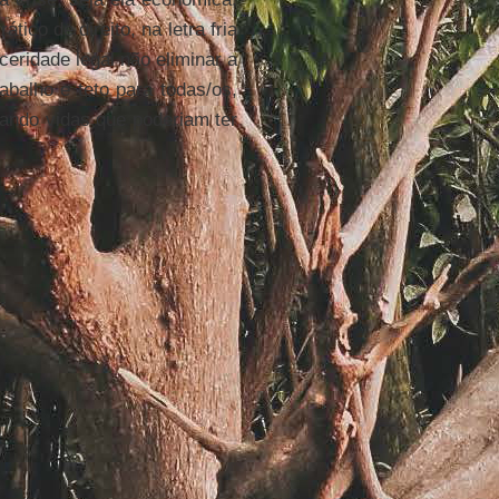
ico de direito, na letra fria
eridade legal não eliminar a
abalho e teto para todas/os,
tando vidas que poderiam ter