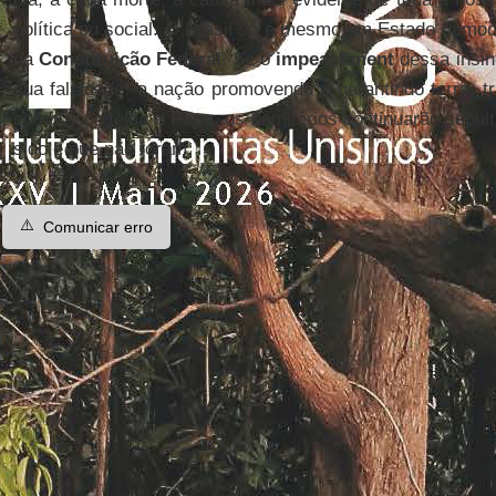
política ou social. O Brasil só é mesmo um Estado democrát
da
Constituição Federal
. Se o
impeachment
dessa insinc
sua falsidade, a nação promovendo e garantindo terra, tr
como aconselha o
Papa
, os cemitérios continuarão sepul
sido e que não foram.
⚠️
Comunicar erro