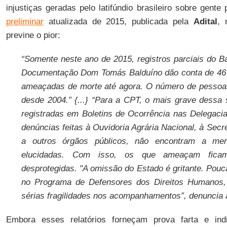
injustiças geradas pelo latifúndio brasileiro sobre gen
preliminar
atualizada de 2015, publicada pela
Adital
, 
previne o pior:
“Somente neste ano de 2015, registros parciais do 
Documentação Dom Tomás Balduíno dão conta de 46
ameaçadas de morte até agora. O número de pessoas
desde 2004.” {...} “Para a CPT, o mais grave dessa
registradas em Boletins de Ocorrência nas Delegacia
denúncias feitas à Ouvidoria Agrária Nacional, à Secr
a outros órgãos públicos, não encontram a me
elucidadas. Com isso, os que ameaçam fica
desprotegidas. "A omissão do Estado é gritante. Pouc
no Programa de Defensores dos Direitos Humanos
sérias fragilidades nos acompanhamentos”, denuncia
Embora esses relatórios forneçam prova farta e indis