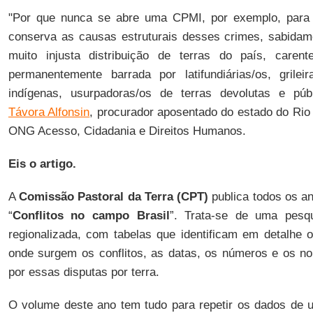
"Por que nunca se abre uma CPMI, por exemplo, para 
conserva as causas estruturais desses crimes, sabidam
muito injusta distribuição de terras do país, caren
permanentemente barrada por latifundiárias/os, grilei
indígenas, usurpadoras/os de terras devolutas e púb
Távora Alfonsin
, procurador aposentado do estado do Ri
ONG Acesso, Cidadania e Direitos Humanos.
Eis o artigo.
A
Comissão Pastoral da Terra (CPT)
publica todos os an
“
Conflitos no campo Brasil
”. Trata-se de uma pesqu
regionalizada, com tabelas que identificam em detalhe 
onde surgem os conflitos, as datas, os números e os n
por essas disputas por terra.
O volume deste ano tem tudo para repetir os dados de 