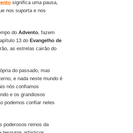
ento
significa uma pausa,
ue nos suporta e nos
 tempo do
Advento
, fazem
capítulo 13 do
Evangelho de
rão, as estrelas cairão do
ópria do passado, mas
terno, e nada neste mundo é
ais nós confiamos
undo e os grandiosos
ão podemos confiar neles
s poderosos reinos da
 tesouros artísticos,