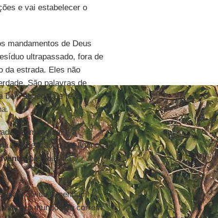
ões e vai estabelecer o
, os mandamentos de Deus
síduo ultrapassado, fora de
 da estrada. Eles não
erdade. São palavras de
a bem sucedida e feliz;
na.
adas com a vida, e a
ina a decepção, o desânimo
dvento
, pessoas da
ssoa individual, nenhum
 vida e o mundo não correm