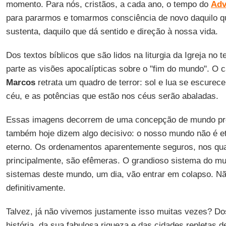
momento. Para nós, cristãos, a cada ano, o tempo do
Adv
para pararmos e tomarmos consciência de novo daquilo q
sustenta, daquilo que dá sentido e direção à nossa vida.
Dos textos bíblicos que são lidos na liturgia da Igreja no
parte as visões apocalípticas sobre o "fim do mundo". O 
Marcos
retrata um quadro de terror: sol e lua se escurece
céu, e as potências que estão nos céus serão abaladas.
Essas imagens decorrem de uma concepção de mundo pr
também hoje dizem algo decisivo: o nosso mundo não é e
eterno. Os ordenamentos aparentemente seguros, nos qu
principalmente, são efêmeras. O grandioso sistema do m
sistemas deste mundo, um dia, vão entrar em colapso. N
definitivamente.
Talvez, já não vivemos justamente isso muitas vezes? Do
história, da sua fabulosa riqueza e das cidades repletas de