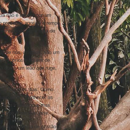
Ela não é espera por um
o presente: agora é o tempo
omento pode ser a hora de
cia de nós, cristãos, são um
jam sóbrios e fiquem de
eia como um leão que ruge,
tada todos os dias. Como
, saibamos reconhecer os
, com inteligência, mas
o que é possível hoje.
ossa existência de cristãos.