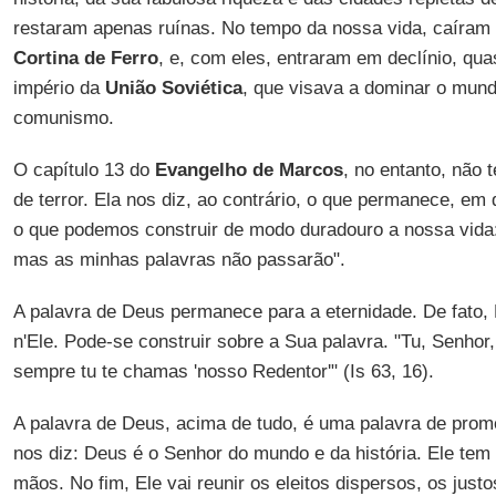
restaram apenas ruínas. No tempo da nossa vida, caíram
Cortina de Ferro
, e, com eles, entraram em declínio, quas
império da
União Soviética
, que visava a dominar o mundo
comunismo.
O capítulo 13 do
Evangelho de Marcos
, no entanto, nã
de terror. Ela nos diz, ao contrário, o que permanece, em
o que podemos construir de modo duradouro a nossa vida:
mas as minhas palavras não passarão".
A palavra de Deus permanece para a eternidade. De fato, 
n'Ele. Pode-se construir sobre a Sua palavra. "Tu, Senhor
sempre tu te chamas 'nosso Redentor'" (Is 63, 16).
A palavra de Deus, acima de tudo, é uma palavra de prom
nos diz: Deus é o Senhor do mundo e da história. Ele tem
mãos. No fim, Ele vai reunir os eleitos dispersos, os just