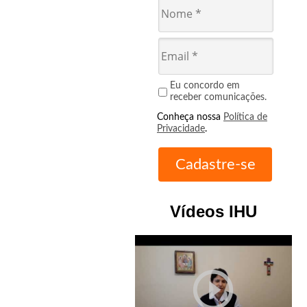
Eu concordo em
receber comunicações.
Conheça nossa
Política de
Privacidade
.
Vídeos IHU
play_circle_outline