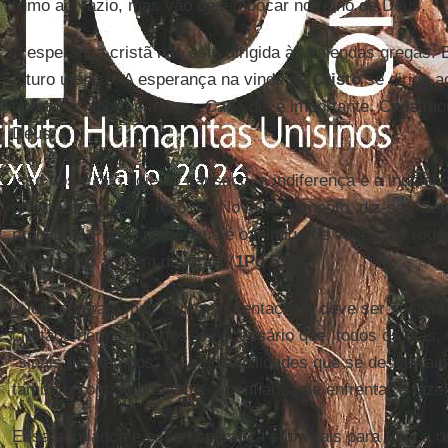
rumo ao vazio, mas vão desembocar no reino de Deus.
A esperança cristã não está dirigida às calendas gregas. 
futuro utópico. A esperança na vinda de
Cristo
se dirige a
oportuno; agora é a hora. Cada dia é importante. Cada m
Deus.
Isso nos é dito hoje. O cansaço, a indiferença e a indolên
grande perigo. Por isso, no Novo Testamento, diz-se: "Se
prontidão! Pois o diabo, que é o inimigo de vocês, os rod
procurando a quem devorar" (
1Pd 5, 8
).
A luta contra o mal, contra as tentações, deve ser susten
cristãos bem despertos, é necessário que, todos os dias
"sinais dos tempos" e as possibilidades que se descerram
também com a coragem e a confiança de enfrentar e fazer 
Essa confiança e essa esperança são vitais para toda a n