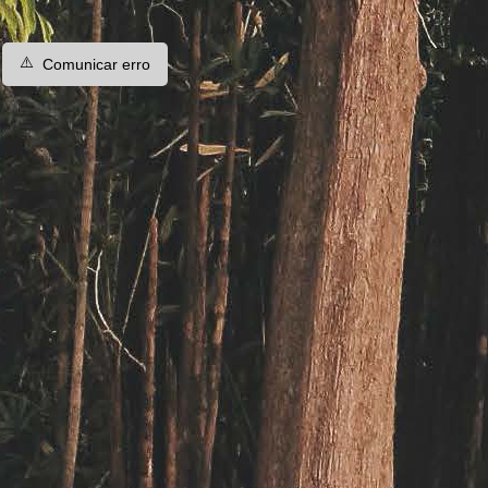
⚠️
Comunicar erro