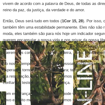
vivem de acordo com a palavra de Deus, de todas as direç
reino da paz, da justiça, da verdade e do amor.
Então, Deus será tudo em todos (
1Cor 15, 28
). Por isso
também têm uma estabilidade permanente. Eles não são re
moda, eles também são para nós hoje um indicador seguro
querem encapsular a nossa vida e nos privar da nossa lib
vida; querem nos ajudar a fazer com que a nossa vida sej
querem nos conduzir à vida verdadeira, plena, à vida eter
No nosso tempo, em que muitas pessoas estão decepcion
esperança tornou-se mercadoria rara; tempo em que dom
e a resignação, nós, cristãos, podemos ser pessoas do
A
confiança, testemunhas da esperança.
Sem esperança, de fato, ninguém pode viver: nenhuma pe
povo e muito menos a Igreja. Devemos testemunhar que a