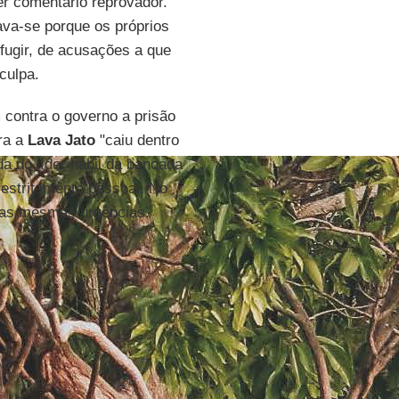
er comentário reprovador.
ava-se porque os próprios
 fugir, de acusações a que
culpa.
contra o governo a prisão
ra a
Lava Jato
"caiu dentro
rda do líder hábil da bancada
estritamente pessoal. No
 as mesmas urgências.