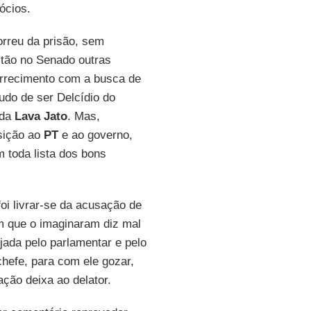
ócios.
rreu da prisão, sem
tão no Senado outras
arrecimento com a busca de
udo de ser Delcídio do
 da
Lava Jato
. Mas,
sição ao
PT
e ao governo,
m toda lista dos bons
 foi livrar-se da acusação de
m que o imaginaram diz mal
ada pelo parlamentar e pelo
chefe, para com ele gozar,
ação deixa ao delator.