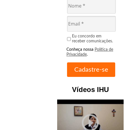
Eu concordo em
receber comunicações.
Conheça nossa
Política de
Privacidade
.
Vídeos IHU
play_circle_outline