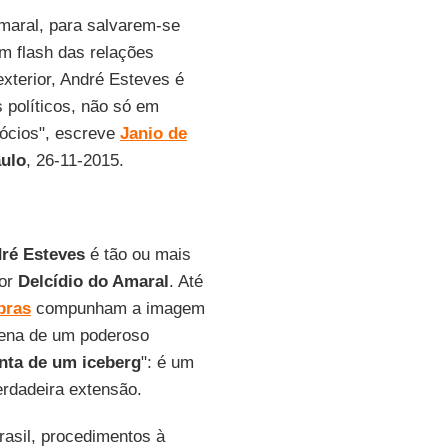
maral, para salvarem-se
m flash das relações
exterior, André Esteves é
 políticos, não só em
gócios", escreve
Janio de
aulo
, 26-11-2015.
ré Esteves
é tão ou mais
dor
Delcídio do Amaral
. Até
bras
compunham a imagem
cena de um poderoso
nta de um iceberg
": é um
erdadeira extensão.
rasil, procedimentos à