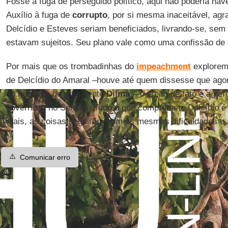
Fosse a fuga de perseguido político, aqui não poderia hav
Auxílio à fuga de
corrupto
, por si mesma inaceitável, agr
Delcídio e Esteves seriam beneficiados, livrando-se, sem
estavam sujeitos. Seu plano vale como uma confissão de 
Por mais que os trombadinhas do
impeachment
explorem 
de Delcídio do Amaral –houve até quem dissesse que ago
do gabinete da presidente
Dilma
"– o efeito de fato é a pe
governista no Senado. Tudo o que compromete Delcídio é 
mais, as coisas seguirão, com as mesmas dificuldades e
⚠️
Comunicar erro