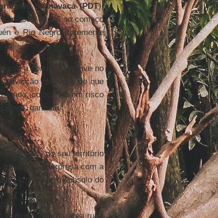
ernando Scanavaca
(
PDT
),
em missão oficial no começo
uén e Rio Negro fortemente
egrou a comitiva, esteve no
a convicção renovada de que
 Estado, colocando em risco
acking
”, garantiu.
e terá 100% do seu território
 foi pego de surpresa com a
ANP
) em leiloar o subsolo do
s exploratórios na área rural