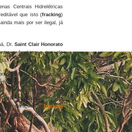
nas Centrais Hidrelétricas
editável que isto (
fracking
)
inda mais por ser ilegal, já
ná, Dr.
Saint Clair Honorato
tra o fracking e que ele
gia.
loração de gás de xisto em
erformance na produção de
o ser atingidas na região
 Geral
, principais reservas
es. As operações de
fracking
que suspendeu os efeitos do