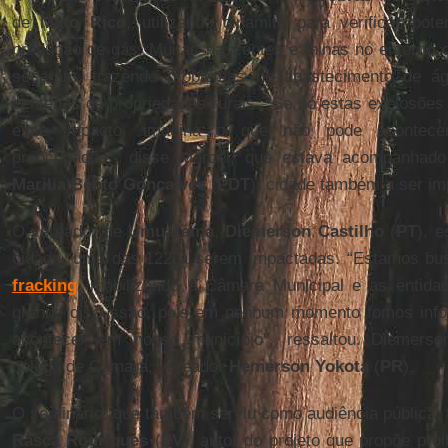
de
Mato Rico
, utilizando dinamite para verificar pot
produção de gás. Muitas nascentes e minas no entorno 
secaram, trazendo problemas no abastecimento de ág
centenas de propriedades rurais. “Se só estas explosões
esse impacto, imagina o que não pode acontece
preocupados”, disse Marcel, que estava acompanhad
Marilia Bento Gonçalves
(
PDT
), cidade também a ser im
O vereador de
Umuarama
,
Diemerson Castilho
(
PT
), e
cidade, uma das 122 a serem impactadas. “Estamos bu
fracking
, mobilizando a Câmara Municipal e as entid
grande discussão, pois em nenhum momento fomos info
acontecer em nosso município”, ressaltou. Diemers
colega de Câmara, vereador
Hemerson Yokota
(
PR
).
O seminário, que também serviu como audiência pública, 
Rasca Rodrigues
(
PV
), autor do projeto que propõe pro