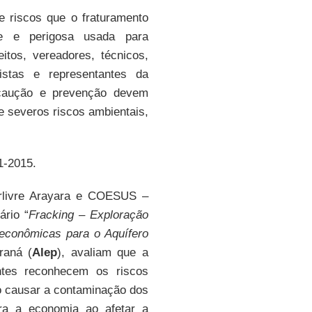
e riscos que o fraturamento
nte e perigosa usada para
itos, vereadores, técnicos,
istas e representantes da
ecaução e prevenção devem
ce severos riscos ambientais,
1-2015.
rlivre Arayara e COESUS –
ário “
Fracking – Exploração
 econômicas para o Aquífero
raná (
Alep
), avaliam que a
ntes reconhecem os riscos
do causar a contaminação dos
ara a economia ao afetar a