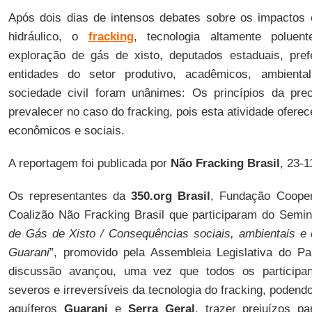
Após dois dias de intensos debates sobre os impactos 
hidráulico, o
fracking
, tecnologia altamente polue
exploração de gás de xisto, deputados estaduais, prefe
entidades do setor produtivo, acadêmicos, ambiental
sociedade civil foram unânimes: Os princípios da pr
prevalecer no caso do fracking, pois esta atividade ofere
econômicos e sociais.
A reportagem foi publicada por
Não Fracking Brasil
, 23-1
Os representantes da
350.org Brasil
, Fundação Coope
Coalizão Não Fracking Brasil que participaram do Semin
de Gás de Xisto / Consequências sociais, ambientais e
Guarani
”, promovido pela Assembleia Legislativa do Pa
discussão avançou, uma vez que todos os participa
severos e irreversíveis da tecnologia do fracking, poden
aquíferos
Guarani
e
Serra Geral
, trazer prejuízos p