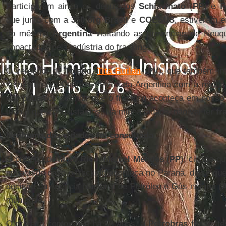
Participaram ainda os deputados
Schiavinato
(
PP
) e
F
que junto com a
350.org Brasil
e
COESUS
, estiveram 
do mês na
Argentina
visitando as províncias de Neuq
impactadas pela indústria do fracking.
O vereador de
Toledo
,
Tita Furlan
(
PV
), que também int
seminário em Curitiba. “Voltei da Argentina com a minh
não podemos permitir que o fracking aconteça em nosso
tudo o que conquistamos. Na minha cidade, não vai ter
fr
Nenhuma das cidades foi consultada
O prefeito de
Mato Rico
,
Marcel Mendes
(
PP
), cidade qu
impactado caso o fracking aconteça no Paraná, disse que
decisão da Agência Nacional de Petróleo e Gás natural (
município.
O prefeito contou que há 12 anos, a
Petrobras
fez teste