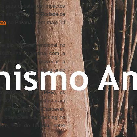
nião para debater os impactos
izou em 2013 a 12ª Rodada de
sto
no
Paraná
e em mais 14
 de gás não convencional no
issão na Argentina com a
 ao
Paraná
por provocar a
ais numa região de grande
ristina Silvestri
(
PPS
), os
PSD
), que se manifestaram
o era vereador em Cascavel,
iu operações de fracking no
ste
,
Foz do Iguaçu
, entre