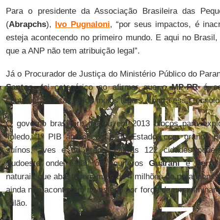
Para o presidente da Associação Brasileira das Peque
(
Abrapchs
),
Ivo Pugnaloni
, “por seus impactos, é inacr
esteja acontecendo no primeiro mundo. E aqui no Brasil, a
que a ANP não tem atribuição legal”.
Já o Procurador de Justiça do Ministério Público do Para
Santos
, foi categórico ao afirmar que o
MP-PR
é con
continuará a lutar, pelos meios legais, contra essa tecnolo
O governo brasileiro leiloou em 2013 blocos para exp
Toledo, 1º PIB agropecuário do Estado, com grande p
suínos, aves e de grãos. Outras 122 cidades poderã
Sudoeste onde estão os aquíferos
Guarani
e
Serra
naturais que abastecem mais de 4 milhões de paranaens
ainda não acontecem no estado por força de uma liminar 
leilão.