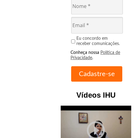
Eu concordo em
receber comunicações.
Conheça nossa
Política de
Privacidade
.
Vídeos IHU
play_circle_outline