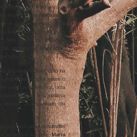
encialidades do solo para a
das explosões simplesmente
ua e grande prejuízo para
 na superfície já provocaram
r com fracking. Estamos
o da prefeita de
Roncador
,
pactada.
stá iniciando a discussão na
scando informações sobre o
ades para promovermos uma
rmados de que isso poderia
on estava acompanhado do
foi proposto pelos deputados
ibição para o fracking,
Maria