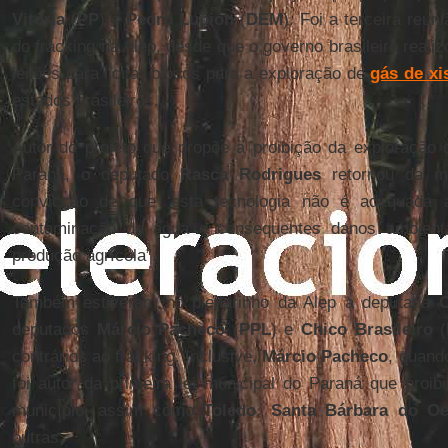
Vitória
(
PP
) e
Pedro Lupion
(
DEM
). Foi a terceira reu
do fracking na Alep, desde que o governo brasileiro real
leilões para licitar blocos para a exploração de
gás de xi
estados brasileiros.
Autor do projeto que propõe a proibição da exploração
Paraná, o deputado
Rasca Rodrigues
retornou da m
convicção de que ‘esta tecnologia não é adequada
contaminação da água e consequentes danos ambient
produção agrícola”.
Também estiveram no plenarinho da Alep a deputada
C
deputados
Márcio Pacheco
(
PPL
) e
Chico Brasileiro
(
contrários ao fracking. Inclusive,
Márcio Pacheco
, quand
foi autor da primeira lei municipal do Paraná que proib
município, assim como
Toledo
,
Santa Bárbara do Oe
outras.