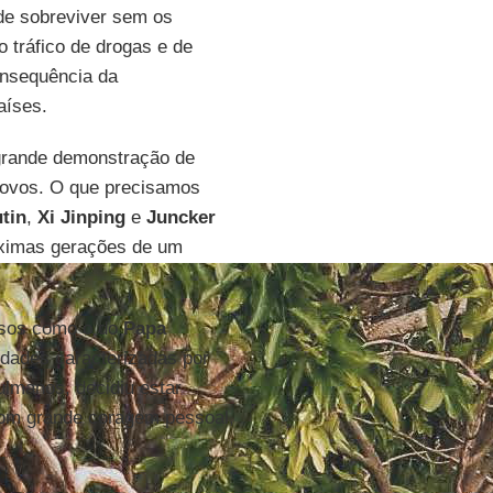
de sobreviver sem os
o tráfico de drogas e de
onsequência da
aíses.
grande demonstração de
povos. O que precisamos
tin
,
Xi Jinping
e
Juncker
óximas gerações de um
josos como o do
Papa
idades caracterizadas por
ulmanos, decidiu estar
Com grande coragem pessoal,