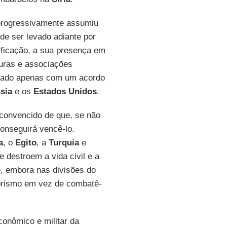
rogressivamente assumiu
de ser levado adiante por
ificação, a sua presença em
turas e associações
rotado apenas com um acordo
sia
e os
Estados Unidos
.
convencido de que, se não
onseguirá vencê-lo.
a
, o
Egito
, a
Turquia
e
e destroem a vida civil e a
, embora nas divisões do
orismo em vez de combatê-
onômico e militar da