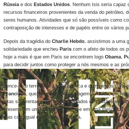
Rússia
e dos
Estados Unidos
. Nenhum Isis seria capaz 
recursos financeiros provenientes da venda do petróleo, d
seres humanos. Atividades que só são possíveis como c
contraposição de interesses e de papéis entre os vários p
Depois da tragédia do
Charlie Hebdo
, assistimos a uma 
solidariedade que encheu
Paris
com o afeto de todos os 
hoje a mais é que em Paris se encontrem logo
Obama
,
Pu
para decidir juntos como proteger a nós mesmos e as pr
inimigo cruel e terrivelmente ramificado.
Vence-se o terrorismo com a política e com gestos cora
Francisco
, que, na sua próxima viagem à
África
, em real
lutas sangrentas entre grupos armados de cristãos e muç
presente em uma catedral católica e em uma mesquita. 
mas com igual clarividência política.