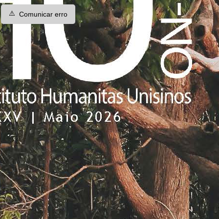
⚠️
Comunicar erro