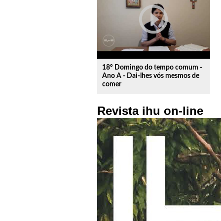
play_circle_outline
18º Domingo do tempo comum -
Ano A - Dai-lhes vós mesmos de
comer
Revista ihu on-line