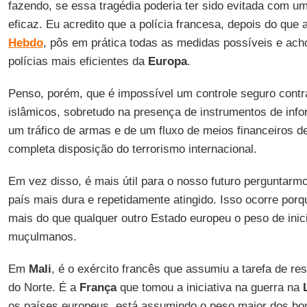
fazendo, se essa tragédia poderia ter sido evitada com u
eficaz. Eu acredito que a polícia francesa, depois do qu
Hebdo
, pôs em prática todas as medidas possíveis e ac
polícias mais eficientes da
Europa
.
Penso, porém, que é impossível um controle seguro contr
islâmicos, sobretudo na presença de instrumentos de info
um tráfico de armas e de um fluxo de meios financeiros 
completa disposição do terrorismo internacional.
Em vez disso, é mais útil para o nosso futuro perguntarm
país mais dura e repetidamente atingido. Isso ocorre por
mais do que qualquer outro Estado europeu o peso de inici
muçulmanos.
Em
Mali
, é o exército francês que assumiu a tarefa de res
do Norte. É a
França
que tomou a iniciativa na guerra na
os países europeus, está assumindo o peso maior dos b