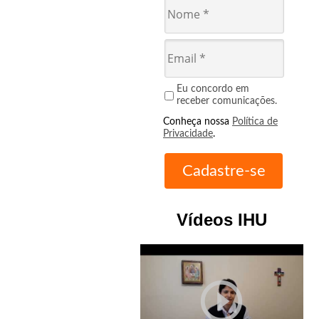
Eu concordo em
receber comunicações.
Conheça nossa
Política de
Privacidade
.
Vídeos IHU
play_circle_outline