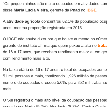
"Os pequenininhos são muito ocupados em atividades co
disse
Maria Lucia Vieira
, gerente da
Pnad
no
IBGE
.
A
atividade agrícola
concentrou 62,1% da população ocup
anos, mesma proporção registrada em 2013.
O IBGE não soube dizer por que houve aumento no número
gerente do instituto afirma que quem puxou a alta no
traba
de 16 a 17 anos, que recebem rendimento maior e, em ger
com rendimento mais alto.
Na faixa etária de 16 e 17 anos, o total de ocupados aume
51 mil pessoas a mais, totalizando 1,926 milhão de pesso
número de ocupados cresceu 5,6%, para 852 mil trabalhad
mais.
O Sul registrou o mais alto nível da ocupação das pessoa
seguido por Norte (9,2%), Nordeste (8,7%), Centro-Oeste