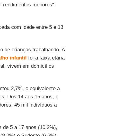
m rendimentos menores",
ada com idade entre 5 e 13
 de crianças trabalhando. A
lho infantil
foi a faixa etária
al, vivem em domicílios
ntou 2,7%, o equivalente a
as. Dos 14 aos 15 anos, o
ores, 45 mil indivíduos a
s de 5 a 17 anos (10,2%),
 (8,2%) e Sudeste (6,6%).