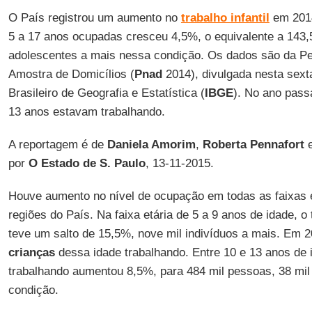
O País registrou um aumento no
trabalho infantil
em 2014
5 a 17 anos ocupadas cresceu 4,5%, o equivalente a 143,5
adolescentes a mais nessa condição. Os dados são da Pe
Amostra de Domicílios (
Pnad
2014), divulgada nesta sexta-
Brasileiro de Geografia e Estatística (
IBGE
). No ano pass
13 anos estavam trabalhando.
A reportagem é de
Daniela Amorim
,
Roberta Pennafort
por
O Estado de S. Paulo
, 13-11-2015.
Houve aumento no nível de ocupação em todas as faixas 
regiões do País. Na faixa etária de 5 a 9 anos de idade, o
teve um salto de 15,5%, nove mil indivíduos a mais. Em 2
crianças
dessa idade trabalhando. Entre 10 e 13 anos de i
trabalhando aumentou 8,5%, para 484 mil pessoas, 38 mil
condição.