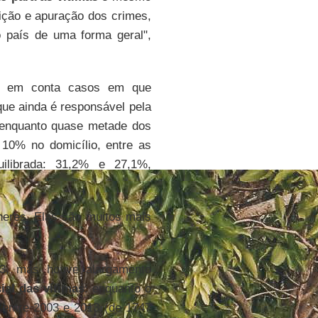
nição e apuração dos crimes,
país de uma forma geral",
am em conta casos em que
que ainda é responsável pela
 enquanto quase metade dos
10% no domicílio, entre as
ilibrada: 31,2% e 27,1%,
heres. Elas são muitos mais
3, mas houve alargamento
cial das vítimas
: enquanto o
entre 2003 e 2013 (de 1747