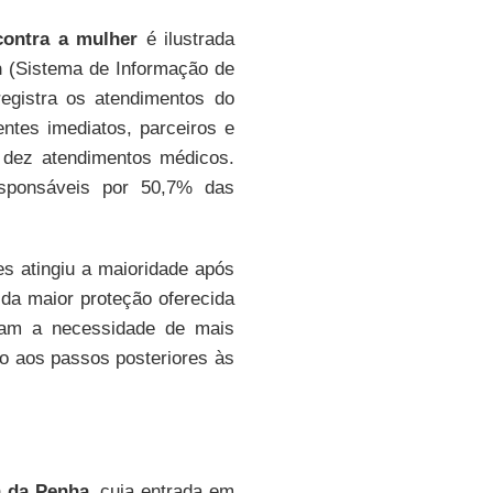
contra a mulher
é ilustrada
n
(Sistema de Informação de
registra os atendimentos do
ntes imediatos, parceiros e
 dez atendimentos médicos.
sponsáveis por 50,7% das
s atingiu a maioridade após
 da maior proteção oferecida
tram a necessidade de mais
to aos passos posteriores às
a da Penha
, cuja entrada em