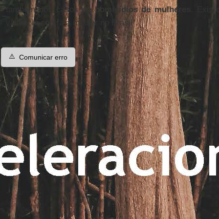
também nos casos de
homicídios de mulheres
. Exist
violência contra a mulher no Brasil".
⚠️
Comunicar erro