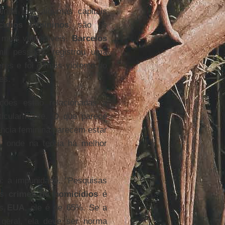
ainda que algumas capitais
ídios femininos
, são os
 mais vulneráveis.
Barcelos
il pessoas, registrou uma
es e foi o mais violento do
es.
ações estão relacionadas a
ticularmente. O que parece
ência feminina parecem estar
, onde na teoria há melhor
o: a impunidade. "Pesquisas
os
crimes de homicídios
é
os
EUA
, ele é de 65%. Se a
geral, ela deve ser norma