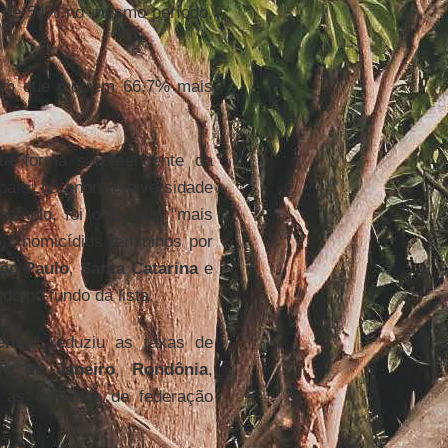
s de 54% no mesmo período,
ram que morrem 66,7% mais
a forma surpreendente da
país: há enorme diversidade
xemplo, foi o Estado "mais
,3 homicídios femininos por
ão Paulo
,
Santa Catarina
e
do no fundo da lista.
enha
" reduziu as taxas de
io de Janeiro
,
Rondônia
,
o as unidades de federação