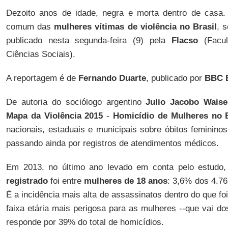
Dezoito anos de idade, negra e morta dentro de casa. 
comum das
mulheres vítimas de violência no Brasil
, 
publicado nesta segunda-feira (9) pela
Flacso
(Facul
Ciências Sociais).
A reportagem é de
Fernando Duarte
, publicado por
BBC B
De autoria do sociólogo argentino
Julio Jacobo Waisel
Mapa da Violência 2015
-
Homicídio de Mulheres no B
nacionais, estaduais e municipais sobre óbitos feminino
passando ainda por registros de atendimentos médicos.
Em 2013, no último ano levado em conta pelo estudo
registrado
foi entre
mulheres de 18 anos
: 3,6% dos 4.76
É a incidência mais alta de assassinatos dentro do que fo
faixa etária mais perigosa para as mulheres --que vai d
responde por 39% do total de homicídios.