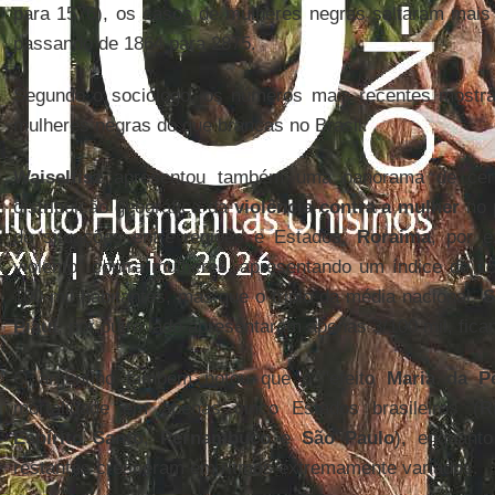
para 1576), os casos de mulheres negras saltaram mai
passando de 1864 para 2875.
Segundo o sociólogo, os números mais recentes most
mulheres negras do que brancas no Brasil.
Waiselfisz
apresentou também uma panorama de cert
distribuição geográfica da
violência contra a mulher
no 
de situações entre regiões e Estados.
Roraima
, por e
violento" contra mulheres, apresentando um índice de 15
100 mil habitantes, mas que o triplo da média nacional.
S
Piauí
, por outro lado apresentaram apenas 3/100 mil, fican
O argentino também notou que o "efeito
Maria da P
mortalidade em apenas cinco Estados brasileiros (
R
Espírito Santo
,
Pernambuco
e
São Paulo
), enquant
restantes cresceram em ritmos extremamente variados.