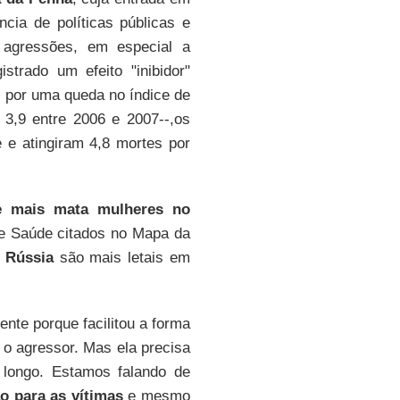
cia de políticas públicas e
 agressões, em especial a
strado um efeito "inibidor"
o por uma queda no índice de
 3,9 entre 2006 e 2007--,os
e e atingiram 4,8 mortes por
e mais mata mulheres no
e Saúde citados no Mapa da
e
Rússia
são mais letais em
nte porque facilitou a forma
 o agressor. Mas ela precisa
 longo. Estamos falando de
o para as vítimas
e mesmo