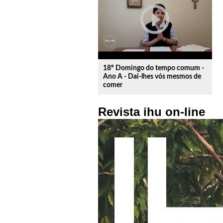
play_circle_outline
18º Domingo do tempo comum -
Ano A - Dai-lhes vós mesmos de
comer
Revista ihu on-line