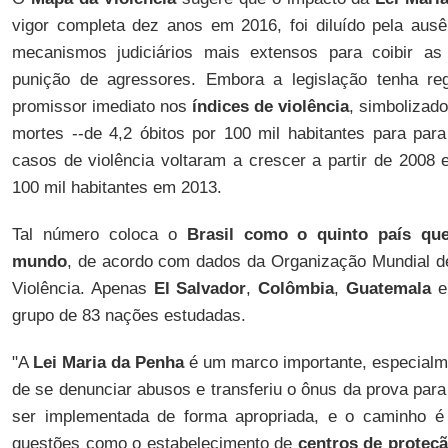
vigor completa dez anos em 2016, foi diluído pela ausên
mecanismos judiciários mais extensos para coibir as
punição de agressores. Embora a legislação tenha regi
promissor imediato nos
índices de violência
, simbolizad
mortes --de 4,2 óbitos por 100 mil habitantes para para
casos de violência voltaram a crescer a partir de 2008 
100 mil habitantes em 2013.
Tal número coloca o
Brasil como o quinto país qu
mundo
, de acordo com dados da Organização Mundial d
Violência. Apenas
El Salvador
,
Colômbia
,
Guatemala
grupo de 83 nações estudadas.
"A
Lei Maria da Penha
é um marco importante, especialme
de se denunciar abusos e transferiu o ônus da prova para
ser implementada de forma apropriada, e o caminho é
questões como o estabelecimento de
centros de proteçã