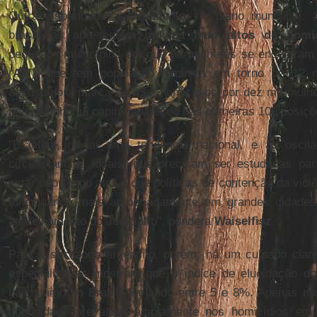
Outra disparidade acentuada foi no plano municipal: 
brasileiras apresentem
índices bem altos de homic
pequenos municípios em que as mulheres se encontram
(
AM
), que tem população feminina em torno de 12 m
assustadora marca de 45,2 homicídios por dez mil mulher
país. Nenhuma capital apareceu nas primeiras 100 posiçõ
"É difícil indicar uma tendência nacional, e as oscil
circunstâncias locais, que precisam ser estudadas par
estar ocorrendo aqui é que políticas de contenção da viol
funcionando mais apropriadamente em grandes cidades
aparelhamento do Judiciário", pondera
Waiselfisz
.
Para o sociólogo argentino, porém, há um culpado clar
especializadas mostram que o índice de elucidação d
baixíssimo no Brasil, variando entre 5 e 8%. Apenas n
impunidade prevalece amplamente nos homicídios em 