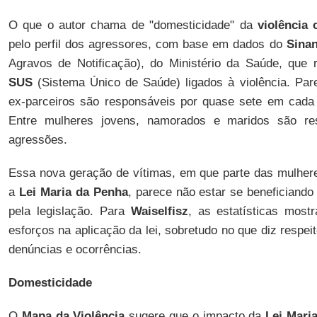
O que o autor chama de "domesticidade" da
violência 
pelo perfil dos agressores, com base em dados do
Sina
Agravos de Notificação), do Ministério da Saúde, que 
SUS
(Sistema Único de Saúde) ligados à violência. Pare
ex-parceiros são responsáveis por quase sete em cada
Entre mulheres jovens, namorados e maridos são re
agressões.
Essa nova geração de vítimas, em que parte das mulhere
a
Lei Maria da Penha
, parece não estar se beneficiando
pela legislação. Para
Waiselfisz
, as estatísticas mos
esforços na aplicação da lei, sobretudo no que diz respei
denúncias e ocorrências.
Domesticidade
O
Mapa da Violência
sugere que o impacto da
Lei Mari