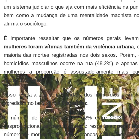
um sistema judiciário que aja com mais eficiência na pu
bem como a mudança de uma mentalidade machista no 
afirma o sociólogo.
É importante ressaltar que os números gerais lev
mulheres foram vítimas também da violência urbana
, 
maioria das mortes registradas nos dois sexos. Porém,
homicídios masculinos ocorre na rua (48,2%) e apenas 
mulheres a proporção é assustadoramente mais equ
respectivamente.
"Isso revela a alta domesticidade dos homicídios de mul
agredidas no lar", afirma
Waiselfisz
.
O número de mortes cresceu 22% entre 2003 e 201
desproporcional também no que diz respeito ao
perfil ra
número de mortes de mulheres brancas caiu quase 10% 