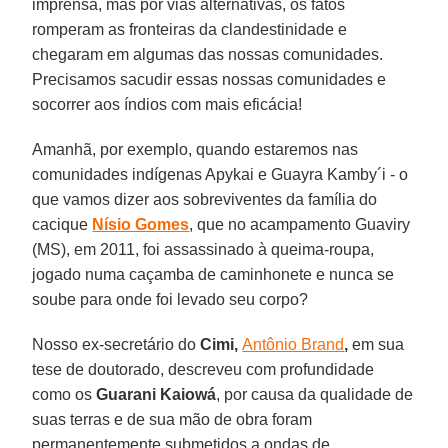
imprensa, mas por vias alternativas, os fatos
romperam as fronteiras da clandestinidade e
chegaram em algumas das nossas comunidades.
Precisamos sacudir essas nossas comunidades e
socorrer aos índios com mais eficácia!
Amanhã, por exemplo, quando estaremos nas
comunidades indígenas Apykai e Guayra Kamby´i - o
que vamos dizer aos sobreviventes da família do
cacique
Nísio Gomes
, que no acampamento Guaviry
(MS), em 2011, foi assassinado à queima-roupa,
jogado numa caçamba de caminhonete e nunca se
soube para onde foi levado seu corpo?
Nosso ex-secretário do
Cimi,
Antônio Brand
,
em sua
tese de doutorado, descreveu com profundidade
como os
Guarani Kaiowá
, por causa da qualidade de
suas terras e de sua mão de obra foram
permanentemente submetidos a ondas de