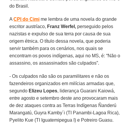
do Brasil.
A
CPI do Cimi
me lembra de uma novela do grande
escritor austríaco,
Franz Werfel,
perseguido pelos
nazistas e expulso de sua terra por causa de sua
origem étnica. O título dessa novela, que poderia
servir também para os cenários, nos quais se
encontram os povos indígenas, aqui no MS, é: “Não o
assassino, os assassinados são culpados”.
- Os culpados não são os paramilitares e não os
fazendeiros organizados em milícias armadas que,
segundo
Elizeu Lopes
, liderança Guarani Kaiowá,
entre agosto e setembro deste ano provocaram mais
de dez ataques contra as Terras Indígenas Ñanderú
Marangatú, Guyra Kamby´i (TI Panambi-Lagoa Rica),
Pyelito Kue (TI Iguatemipegua I) e Potreiro Guasu.