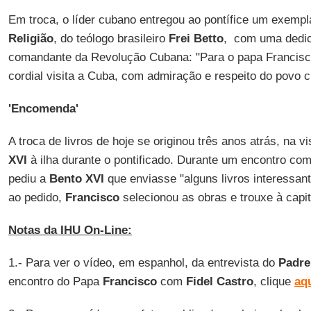
Em troca, o líder cubano entregou ao pontífice um exempl
Religião
, do teólogo brasileiro
Frei Betto
, com uma dedica
comandante da Revolução Cubana: "Para o papa Francisco
cordial visita a Cuba, com admiração e respeito do povo c
'Encomenda'
A troca de livros de hoje se originou três anos atrás, na v
XVI
à ilha durante o pontificado. Durante um encontro com
pediu a
Bento XVI
que enviasse "alguns livros interessant
ao pedido,
Francisco
selecionou as obras e trouxe à capi
Notas da IHU On-Line:
1.- Para ver o vídeo, em espanhol, da entrevista do
Padre
encontro do Papa
Francisco
com
Fidel Castro
, clique
aq