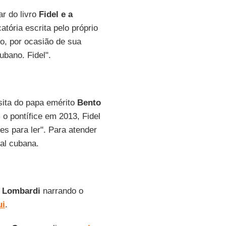
ar do livro
Fidel e a
tória escrita pelo próprio
, por ocasião de sua
ubano. Fidel".
isita do papa emérito
Bento
 o pontífice em 2013, Fidel
es para ler". Para atender
tal cubana.
 Lombardi
narrando o
ui
.