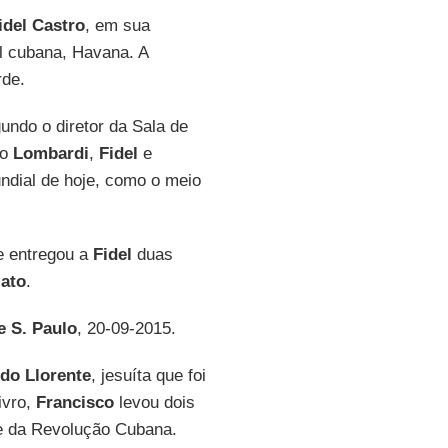
idel Castro
, em sua
l cubana, Havana. A
rde.
undo o diretor da Sala de
do
Lombardi
,
Fidel
e
dial de hoje, como o meio
ce entregou a
Fidel
duas
ato
.
e S. Paulo
, 20-09-2015.
do Llorente
, jesuíta que foi
ivro,
Francisco
levou dois
e da Revolução Cubana.