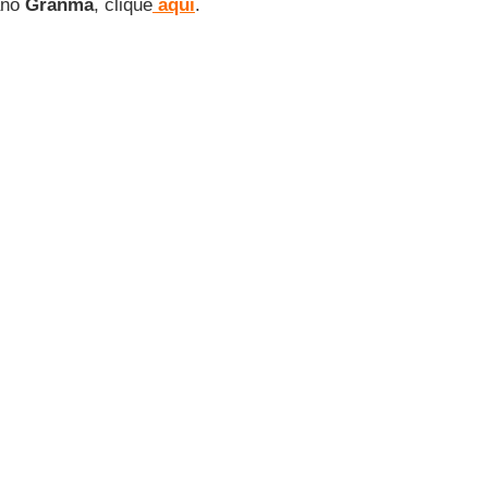
bano
Granma
, clique
aqui
.