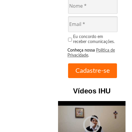
Eu concordo em
receber comunicações.
Conheça nossa
Política de
Privacidade
.
Vídeos IHU
play_circle_outline