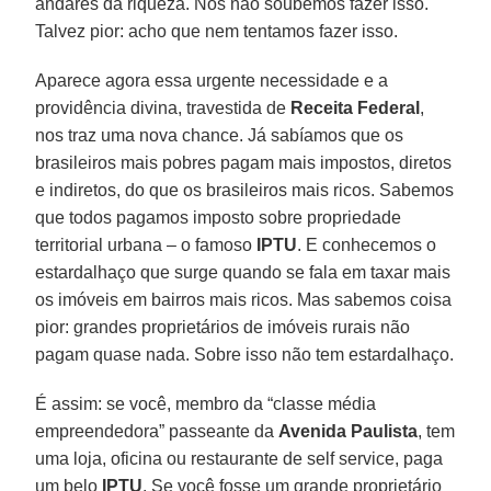
andares da riqueza. Nós não soubemos fazer isso.
Talvez pior: acho que nem tentamos fazer isso.
Aparece agora essa urgente necessidade e a
providência divina, travestida de
Receita Federal
,
nos traz uma nova chance. Já sabíamos que os
brasileiros mais pobres pagam mais impostos, diretos
e indiretos, do que os brasileiros mais ricos. Sabemos
que todos pagamos imposto sobre propriedade
territorial urbana – o famoso
IPTU
. E conhecemos o
estardalhaço que surge quando se fala em taxar mais
os imóveis em bairros mais ricos. Mas sabemos coisa
pior: grandes proprietários de imóveis rurais não
pagam quase nada. Sobre isso não tem estardalhaço.
É assim: se você, membro da “classe média
empreendedora” passeante da
Avenida Paulista
, tem
uma loja, oficina ou restaurante de self service, paga
um belo
IPTU
. Se você fosse um grande proprietário