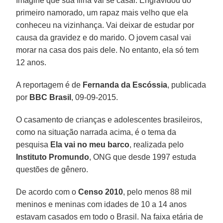
Imagine que sua filha vai se casar. Engravidou do
primeiro namorado, um rapaz mais velho que ela
conheceu na vizinhança. Vai deixar de estudar por
causa da gravidez e do marido. O jovem casal vai
morar na casa dos pais dele. No entanto, ela só tem
12 anos.
A reportagem é de
Fernanda da Escóssia
, publicada
por
BBC Brasil
, 09-09-2015.
O casamento de crianças e adolescentes brasileiros,
como na situação narrada acima, é o tema da
pesquisa
Ela vai no meu barco
, realizada pelo
Instituto Promundo
, ONG que desde 1997 estuda
questões de gênero.
De acordo com o
Censo 2010
, pelo menos 88 mil
meninos e meninas com idades de 10 a 14 anos
estavam casados em todo o Brasil. Na faixa etária de