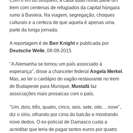
Com o fim do bloqueio, a cada duas horas parte um
trem com centenas de refugiados da capital húngara
rumo à Baviera. Na viagem, segregação, choques
culturais e a certeza de que aquela é apenas uma
parte da longa jornada.
A reportagem é de
Ben Knight
e publicada por
Deutsche Welle
, 08-09-2015.
"A Alemanha se tornou um país associado à
esperança", disse a chanceler federal
Angela Merkel
.
Mas, ao ler o cardápio do vagão-restaurante no trem
de Budapeste para Munique,
Mustafá
faz
associações mais prosaicas com o país.
"Um, dois, três, quatro, cinco, seis, sete, oito… nove",
diz o sírio, olhando por cima do balcão e mostrando
nove dedos. O ex-policial de Damasco custa a
acreditar que teria de pagar tantos euros por quatro