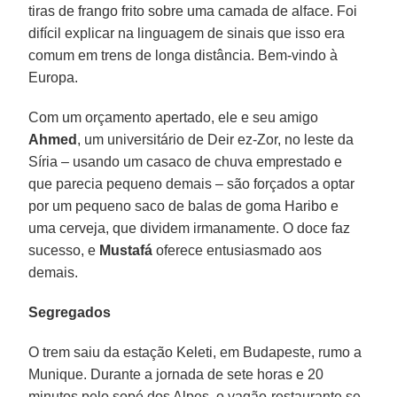
tiras de frango frito sobre uma camada de alface. Foi
difícil explicar na linguagem de sinais que isso era
comum em trens de longa distância. Bem-vindo à
Europa.
Com um orçamento apertado, ele e seu amigo
Ahmed
, um universitário de Deir ez-Zor, no leste da
Síria – usando um casaco de chuva emprestado e
que parecia pequeno demais – são forçados a optar
por um pequeno saco de balas de goma Haribo e
uma cerveja, que dividem irmanamente. O doce faz
sucesso, e
Mustafá
oferece entusiasmado aos
demais.
Segregados
O trem saiu da estação Keleti, em Budapeste, rumo a
Munique. Durante a jornada de sete horas e 20
minutos pelo sopé dos Alpes, o vagão-restaurante se