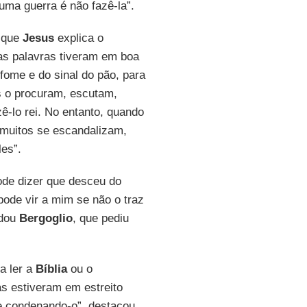
ma guerra é não fazê-la”.
 que
Jesus
explica o
uas palavras tiveram em boa
fome e do sinal do pão, para
s o procuram, escutam,
-lo rei. No entanto, quando
 muitos se escandalizam,
es”.
de dizer que desceu do
ode vir a mim se não o traz
rdou
Bergoglio
, que pediu
a ler a
Bíblia
ou o
as estiveram em estreito
e condenando-o”, destacou