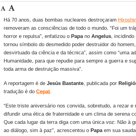
Há 70 anos, duas bombas nucleares destroçaram
Hiroshi
removeram as consciências de todo o mundo. “Foi um trág
horror e repulsa”, enfatizou o
Papa
no
Angelus
, incidind
tornou símbolo do desmedido poder destruidor do homem
desvirtuado da ciência e da técnica”, assim como “uma ad
Humanidade, para que repudie para sempre a guerra e su
toda arma de destruição massiva”.
A reportagem é de
Jesús Bastante
, publicada por
Religió
tradução é do
Cepat
.
“Este triste aniversário nos convida, sobretudo, a rezar e
difundir uma ética de fraternidade e um clima de serena c
Que cada lugar da terra diga com uma única voz: Não à gu
ao diálogo, sim à paz”, acrescentou o
Papa
em sua saudaç