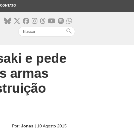
CONTATO
search
aki e pede
as armas
struição
Por:
Jonas
| 10 Agosto 2015