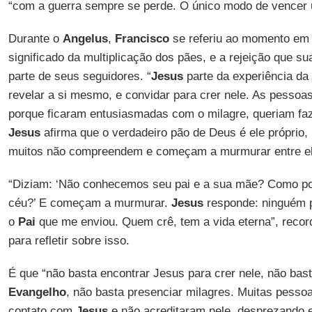
“com a guerra sempre se perde. O único modo de vencer u
Durante o
Angelus
,
Francisco
se referiu ao momento em
significado da multiplicação dos pães, e a rejeição que s
parte de seus seguidores. “
Jesus
parte da experiência da 
revelar a si mesmo, e convidar para crer nele. As pessoa
porque ficaram entusiasmadas com o milagre, queriam fazê
Jesus
afirma que o verdadeiro pão de Deus é ele próprio,
muitos não compreendem e começam a murmurar entre el
“Diziam: ‘Não conhecemos seu pai e a sua mãe? Como po
céu?’ E começam a murmurar.
Jesus
responde: ninguém p
o
Pai
que me enviou. Quem crê, tem a vida eterna”, reco
para refletir sobre isso.
É que “não basta encontrar Jesus para crer nele, não bast
Evangelho
, não basta presenciar milagres. Muitas pesso
contato com
Jesus
e não acreditaram nele, desprezando 