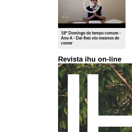
play_circle_outline
18º Domingo do tempo comum -
Ano A - Dai-lhes vós mesmos de
comer
Revista ihu on-line