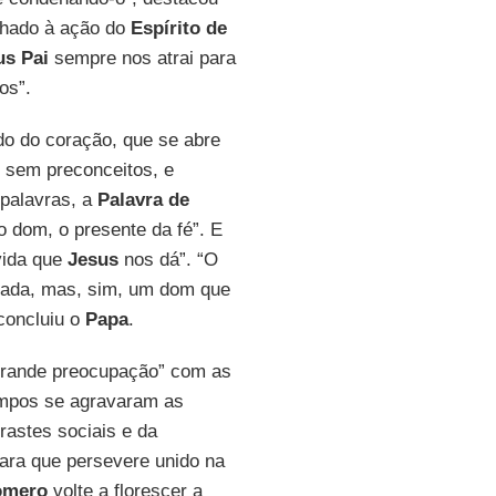
chado à ação do
Espírito de
us Pai
sempre nos atrai para
os”.
do do coração, que se abre
 sem preconceitos, e
 palavras, a
Palavra de
 dom, o presente da fé”. E
vida que
Jesus
nos dá”. “O
ivada, mas, sim, um dom que
concluiu o
Papa
.
rande preocupação” com as
empos se agravaram as
rastes sociais e da
para que persevere unido na
omero
volte a florescer a