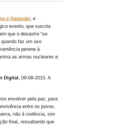
ma e Nagasaki
, e
ico evento, que suscita
o em que o desastre “se
, quando faz um uso
vertência perene à
prima as armas nucleares e
n Digital
, 09-08-2015. A
 nos envolver pela paz, para
onvivência entre os povos.
erra, não à violência, sim
ão final, ressaltando que