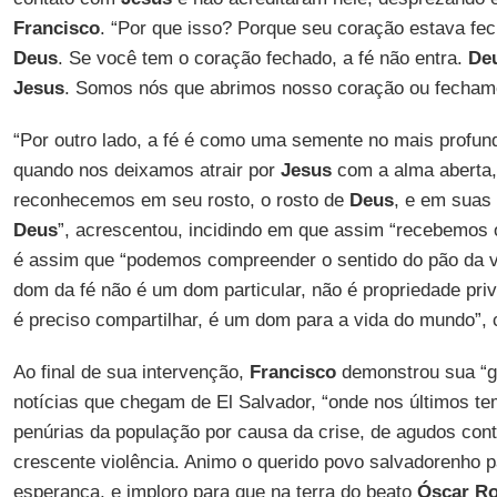
Francisco
. “Por que isso? Porque seu coração estava fe
Deus
. Se você tem o coração fechado, a fé não entra.
De
Jesus
. Somos nós que abrimos nosso coração ou fecham
“Por outro lado, a fé é como uma semente no mais profun
quando nos deixamos atrair por
Jesus
com a alma aberta,
reconhecemos em seu rosto, o rosto de
Deus
, e em suas
Deus
”, acrescentou, incidindo em que assim “recebemos o
é assim que “podemos compreender o sentido do pão da 
dom da fé não é um dom particular, não é propriedade pr
é preciso compartilhar, é um dom para a vida do mundo”, 
Ao final de sua intervenção,
Francisco
demonstrou sua “g
notícias que chegam de El Salvador, “onde nos últimos t
penúrias da população por causa da crise, de agudos cont
crescente violência. Animo o querido povo salvadorenho 
esperança, e imploro para que na terra do beato
Óscar R